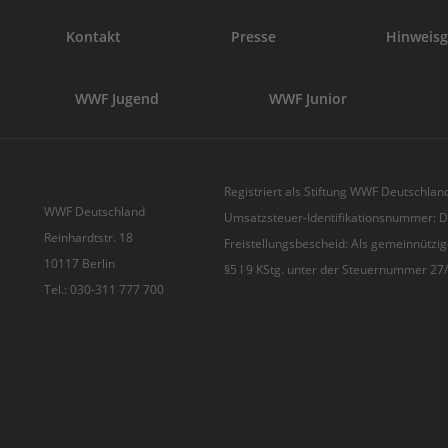
Kontakt
Presse
Hinweisg
WWF Jugend
WWF Junior
Registriert als Stiftung WWF Deutschland
WWF Deutschland
Umsatzsteuer-Identifikationsnummer:
Reinhardtstr. 18
Freistellungsbescheid: Als gemeinnützig
10117 Berlin
§5 I 9 KStg. unter der Steuernummer 2
Tel.: 030-311 777 700