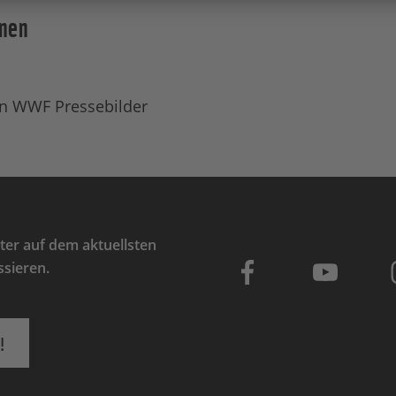
onen
n WWF Pressebilder
er auf dem aktuellsten
ssieren.
!