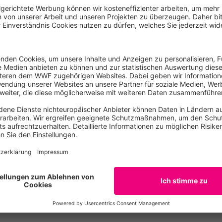
murleopard
Berggorilla
urleopard (Panthera pardus
Berggorilla (Gorilla gorilla
ientalis) © David Lawson / WWF-
beringei) © Martin Harvey / WW
 [4700 x 3110 px]
Bild herunterladen
Bild herunterladen