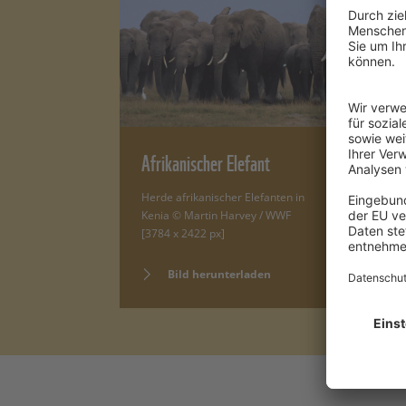
Afrikanischer Elefant
A
Herde afrikanischer Elefanten in
Am
Kenia © Martin Harvey / WWF
or
[3784 x 2422 px]
UK
Bild herunterladen