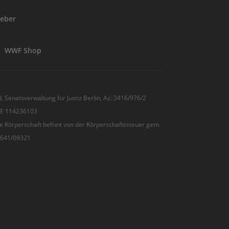
eber
WWF Shop
, Senatsverwaltung für Justiz Berlin, Az: 3416/976/2
 DE 114236103
e Körperschaft befreit von der Körperschaftssteuer gem.
7/641/09321