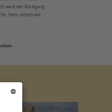
och wird der Rückgang
cht. Dem setzen wir
halten.