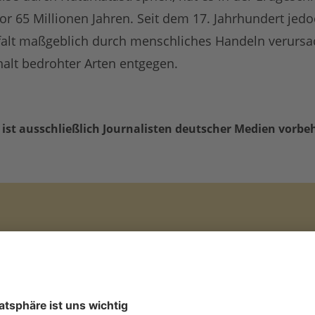
vor 65 Millionen Jahren. Seit dem 17. Jahrhundert jed
lfalt maßgeblich durch menschliches Handeln verursa
halt bedrohter Arten entgegen.
 ist ausschließlich Journalisten deutscher Medien vorbe