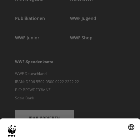
Publikationen
WWF Jugend
WWF Junior
WWF Shop
WWF-Spendenkonto
WWF Deutschland
IBAN: DE06 5502 0500 0222 2222 22
BIC: BFSWDE33MNZ
SozialBank
IBAN KOPIEREN