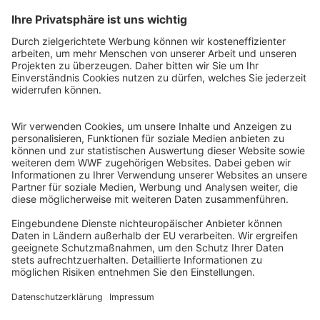
QR-CODE FÜR BANKING-APP
WWF Deutschland
Reinhardtstr. 18
10117 Berlin
Tel.: 030-311 777 700
Ihre Spende kann steuerlich geltend gemacht werden
Registriert als Stiftung WWF Deutschland, Senatsverwaltung für
Justiz Berlin, Az: 3416/976/2
Umsatzsteuer-Identifikationsnummer: DE 114236103
Freistellungsbescheid: Als gemeinnützige Körperschaft befreit
von der Körperschaftssteuer gem. §5 I 9 KStg. unter der
Steuernummer 27/641/09321
© WWF Deutschland 2026