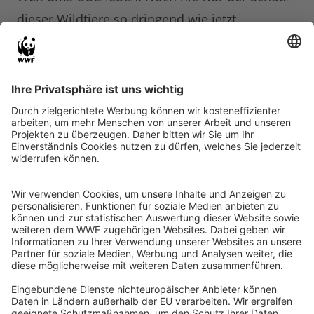
dieser Wildtiere so dringend wie jetzt.
Wilderei ist zu einem international
organisierten Verbrechen geworden: Mit
Helikoptern und Schnellfeuergewehren tötet
die Wilderei-Mafia jährlich tausende Elefanten
und Nashörner – und kassiert mit dem Handel
Milliarden.
Das macht der WWF gegen
Wilderei