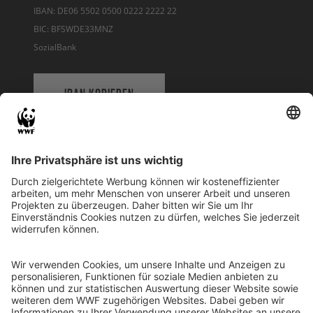
IBAN: DE06 5502 0500 0222 2222 22
BIC: BFSWDE33MNZ
SozialBank
IBAN KOPIEREN
QR-CODE FÜR BANKING-APP
WWF Deutschland
Reinhardtstr. 18
10117 Berlin
Tel.: 030-311 777 700
Ihre Spende kann steuerlich geltend gemacht werden
Registriert als Stiftung WWF Deutschland, Senatsverwaltung für