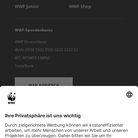
WWF Junior
WWF Shop
WWF-Spendenkonto
WWF Deutschland
IBAN: DE06 5502 0500 0222 2222 22
BIC: BFSWDE33MNZ
SozialBank
IBAN KOPIEREN
QR-CODE FÜR BANKING-APP
WWF Deutschland