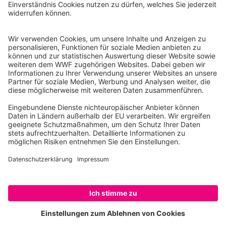
Reinhardtstr. 18
10117 Berlin
Tel.: 030-311 777 700
Ihre Spende kann steuerlich geltend gemacht werden
Registriert als Stiftung WWF Deutschland, Senatsverwaltung für
Justiz Berlin, Az: 3416/976/2
Umsatzsteuer-Identifikationsnummer: DE 114236103
Freistellungsbescheid: Als gemeinnützige Körperschaft befreit
von der Körperschaftssteuer gem. §5 I 9 KStg. unter der
Steuernummer 27/641/09321
© WWF Deutschland 2026