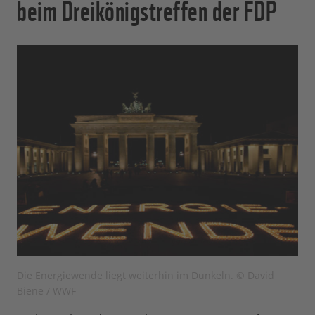
beim Dreikönigstreffen der FDP
Die Energiewende liegt weiterhin im Dunkeln. © David
Biene / WWF