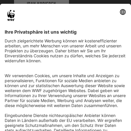
IBAN KOPIEREN
QR-CODE FÜR BANKING-APP
WWF Deutschland
Reinhardtstr. 18
10117 Berlin
Tel.: 030-311 777 700
Ihre Spende kann steuerlich geltend gemacht werden
Registriert als Stiftung WWF Deutschland, Senatsverwaltung für
Justiz Berlin, Az: 3416/976/2
Umsatzsteuer-Identifikationsnummer: DE 114236103
Freistellungsbescheid: Als gemeinnützige Körperschaft befreit
von der Körperschaftssteuer gem. §5 I 9 KStg. unter der
Steuernummer 27/641/09321