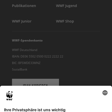
Publikationen
WWF Jugend
WWF Junior
WWF Shop
WWF-Spendenkonto
WWF Deutschland
IBAN: DE06 5502 0500 0222 2222 22
BIC: BFSWDE33MNZ
SozialBank
IBAN KOPIEREN
QR-CODE FÜR BANKING-APP