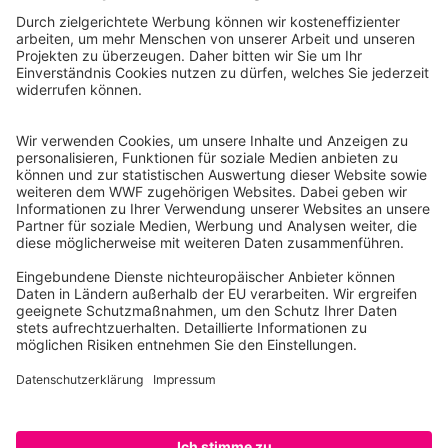
WWF Deutschland
Reinhardtstr. 18
10117 Berlin
Tel.: 030-311 777 700
Ihre Spende kann steuerlich geltend gemacht werden
Registriert als Stiftung WWF Deutschland, Senatsverwaltung für
Justiz Berlin, Az: 3416/976/2
Umsatzsteuer-Identifikationsnummer: DE 114236103
Freistellungsbescheid: Als gemeinnützige Körperschaft befreit
von der Körperschaftssteuer gem. §5 I 9 KStg. unter der
Steuernummer 27/641/09321
© WWF Deutschland 2026