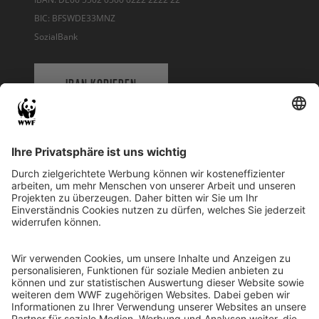
BIC: BFSWDE33MNZ
SozialBank
IBAN KOPIEREN
QR-CODE FÜR BANKING-APP
WWF Deutschland
Reinhardtstr. 18
10117 Berlin
Tel.: 030-311 777 700
Ihre Spende kann steuerlich geltend gemacht werden
Registriert als Stiftung WWF Deutschland, Senatsverwaltung für
Justiz Berlin, Az: 3416/976/2