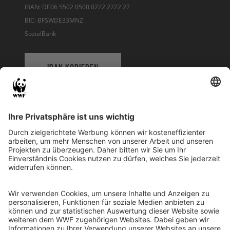
IBAN: DE06 5502 0500 0222 2222 22
BIC: BFSWDE33MNZ
SozialBank
IBAN KOPIEREN
QR-CODE FÜR BANKING-APP
WWF Deutschland
Reinhardtstr. 18
10117 Berlin
Tel.: 030-311 777 700
Ihre Spende kann steuerlich geltend gemacht werden
Registriert als Stiftung WWF Deutschland, Senatsverwaltung für