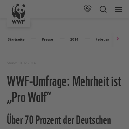
Startseite
Presse
2014
Februar
W
Stand: 10.02.2014
WWF-Umfrage: Mehrheit ist
„Pro Wolf“
Über 70 Prozent der Deutschen