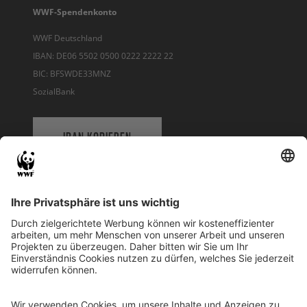
WWF-Spendenkonto
WWF Deutschland
IBAN: DE06 5502 0500 0222 2222 22
BIC: BFSWDE33MNZ
SozialBank
IBAN KOPIEREN
QR-CODE FÜR BANKING-APP
WWF Deutschland
Reinhardtstr. 18
10117 Berlin
Tel.: 030-311 777 700