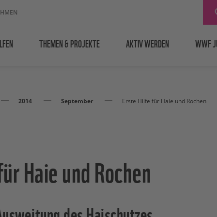
EHMEN
LFEN
THEMEN & PROJEKTE
AKTIV WERDEN
WWF J
2014
September
Erste Hilfe für Haie und Rochen
 für Haie und Rochen
usweitung des Haischutzes