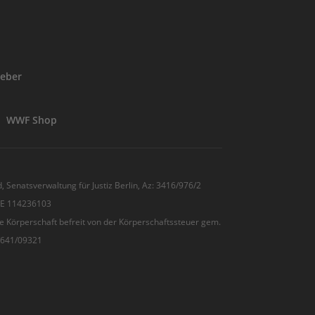
eber
WWF Shop
, Senatsverwaltung für Justiz Berlin, Az: 3416/976/2
 DE 114236103
e Körperschaft befreit von der Körperschaftssteuer gem.
7/641/09321