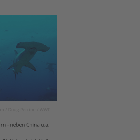
m / Doug Perrine / WWF
rn - neben China u.a.
n