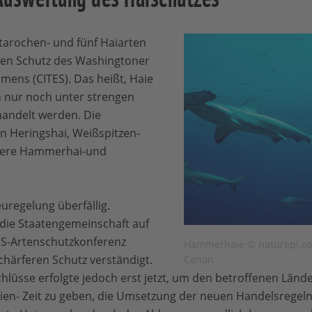
arochen- und fünf Haiarten
len Schutz des Washingtoner
ens (CITES). Das heißt, Haie
 nur noch unter strengen
handelt werden. Die
n Heringshai, Weißspitzen-
rere Hammerhai-und
regelung überfällig.
 die Staatengemeinschaft auf
ES-Artenschutzkonferenz
Hammerhaie © naturepl.co
chärferen Schutz verständigt.
Canon
lüsse erfolgte jedoch erst jetzt, um den betroffenen Lände
ien- Zeit zu geben, die Umsetzung der neuen Handelsregel