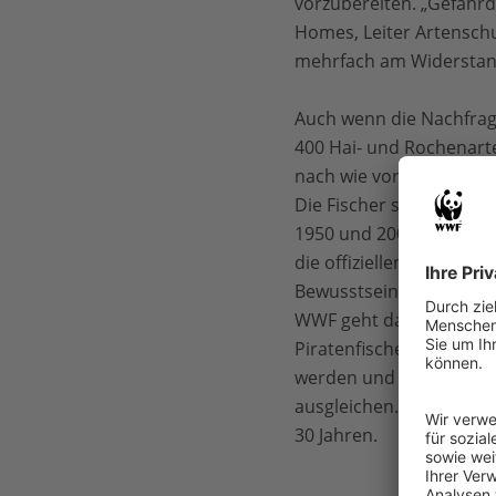
vorzubereiten. „Gefährd
Homes, Leiter Artenschu
mehrfach am Widerstand
Auch wenn die Nachfrage 
400 Hai- und Rochenarte
nach wie vor als Delika
Die Fischer schneiden d
1950 und 2003 stiegen d
die offiziellen Fangzahl
Bewusstseinswandel, so
WWF geht davon aus, dass
Piratenfischern gefange
werden und warnt: „Die 
ausgleichen. Haie wachs
30 Jahren.