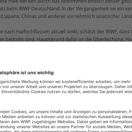
ete Haie werden durch das Abkommen endlich besser geschü
tz beim WWF Deutschland. In der Vergangenheit sei ein ve
 Japans, Chinas und anderer vornehmlich asiatischer Lände
nach Haifischflossen aktuell sinkt, schätzt der WWF, dass f
n bedroht sind. Hauptgrund dafür ist die Überfischung. Hai
tesse. Besonders umstritten ist die Fangmethode, das sogen
ie Flossen ab und werfen das sterbende oder tote Tier zurü
ie Haifischfänge weltweit von etwa 273.000 auf fast 900.0
en leicht, doch das liegt nach WWF-Einschätzung nicht an ei
ndern hauptsächlich an den einbrechenden Populationsza
 die tatsächlichen Fänge noch deutlich höher liegen, da vie
n werden. Der WWF schätzt, dass rund 100 Millionen Exemp
hohen Fangzahlen lassen sich nicht durch eine schnellere 
en sehr langsam und sie erreichen die Geschlechtsreife be