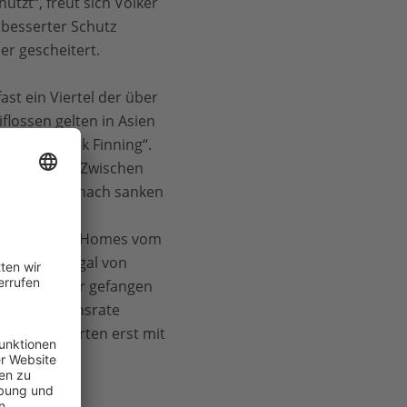
tzt“, freut sich Volker
rbesserter Schutz
r gescheitert.
ast ein Viertel der über
flossen gelten in Asien
annte „Shark Finning“.
ck ins Meer. Zwischen
00 Tonnen. Danach sanken
nem
hlen. Volker Homes vom
le Haie illegal von
lare pro Jahr gefangen
Reproduktionsrate
i manchen Arten erst mit