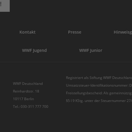
!
Kontakt
Presse
Hinweisg
WWF Jugend
WWF Junior
Registriert als Stiftung WWF Deutschland
WWF Deutschland
Umsatzsteuer-Identifikationsnummer:
Reinhardtstr. 18
Freistellungsbescheid: Als gemeinnützig
10117 Berlin
§5 I 9 KStg. unter der Steuernummer 2
Tel.: 030-311 777 700