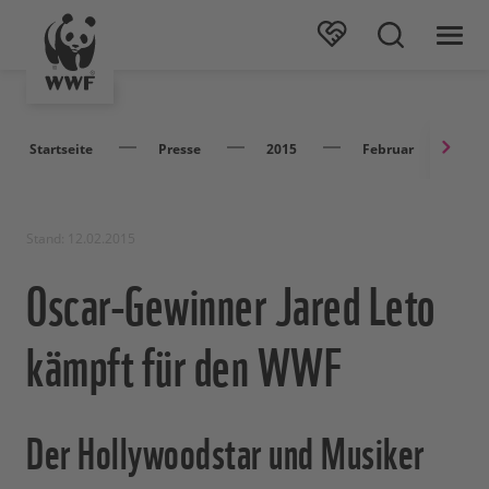
Startseite
Presse
2015
Februar
O
Stand: 12.02.2015
Oscar-Gewinner Jared Leto
kämpft für den WWF
Der Hollywoodstar und Musiker