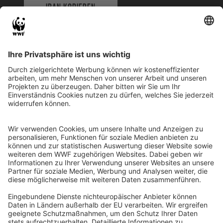
IBAN KOPIEREN
QR-CODE FÜR BANKING-APP
WWF Deutschland
Reinhardtstr. 18
10117 Berlin
Tel.: 030-311 777 700
Ihre Spende kann steuerlich geltend gemacht werden
Registriert als Stiftung WWF Deutschland, Senatsverwaltung für
Justiz Berlin, Az: 3416/976/2
Umsatzsteuer-Identifikationsnummer: DE 114236103
Freistellungsbescheid: Als gemeinnützige Körperschaft befreit
von der Körperschaftssteuer gem. §5 I 9 KStg. unter der
Steuernummer 27/641/09321