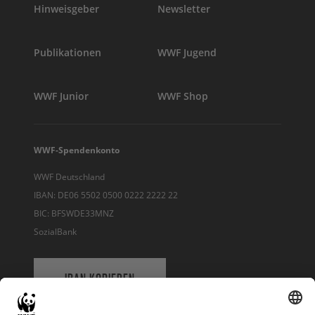
Hinweisgeber
Newsletter
Publikationen
WWF Jugend
WWF Junior
WWF Shop
WWF-Spendenkonto
WWF Deutschland
IBAN: DE06 5502 0500 0222 2222 22
BIC: BFSWDE33MNZ
SozialBank
IBAN KOPIEREN