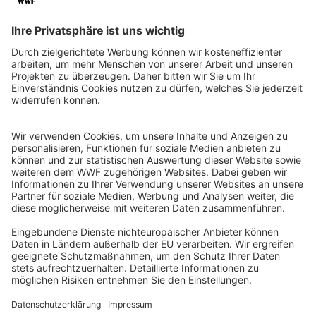
QR-CODE FÜR BANKING-APP
WWF Deutschland
Reinhardtstr. 18
10117 Berlin
Tel.: 030-311 777 700
Ihre Spende kann steuerlich geltend gemacht werden
Registriert als Stiftung WWF Deutschland, Senatsverwaltung für
Justiz Berlin, Az: 3416/976/2
Umsatzsteuer-Identifikationsnummer: DE 114236103
Freistellungsbescheid: Als gemeinnützige Körperschaft befreit
von der Körperschaftssteuer gem. §5 I 9 KStg. unter der
Steuernummer 27/641/09321
© WWF Deutschland 2026