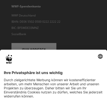
WWF-Spendenkonto
WWF Deutschland
IBAN: DE06 5502 0500 0222 2222 22
BIC: BFSWDE33MNZ
SozialBank
IBAN KOPIEREN
QR-CODE FÜR BANKING-APP
WWF Deutschland
Reinhardtstr. 18
10117 Berlin
Tel.: 030-311 777 700