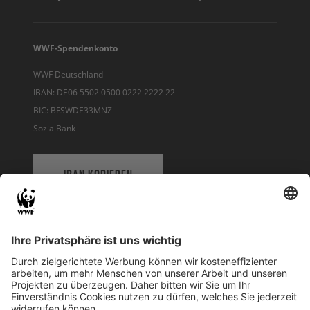
WWF-Spendenkonto
WWF Deutschland
IBAN: DE06 5502 0500 0222 2222 22
BIC: BFSWDE33MNZ
SozialBank
IBAN KOPIEREN
QR-CODE FÜR BANKING-APP
WWF Deutschland
Reinhardtstr. 18