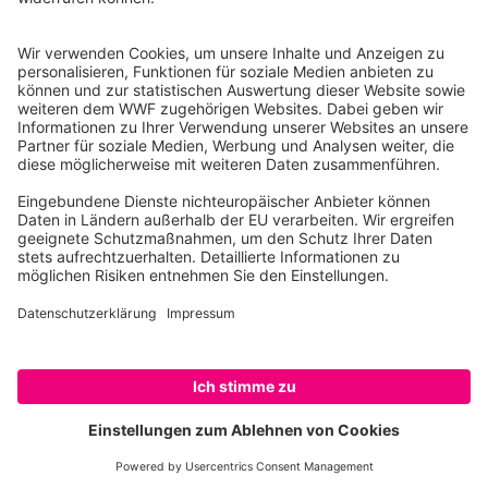
10117 Berlin
Tel.: 030-311 777 700
Ihre Spende kann steuerlich geltend gemacht werden
Registriert als Stiftung WWF Deutschland, Senatsverwaltung für
Justiz Berlin, Az: 3416/976/2
Umsatzsteuer-Identifikationsnummer: DE 114236103
Freistellungsbescheid: Als gemeinnützige Körperschaft befreit
von der Körperschaftssteuer gem. §5 I 9 KStg. unter der
Steuernummer 27/641/09321
© WWF Deutschland 2026
SPENDEN