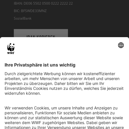
IBAN: DE06 5502 0500 0222 2222 22
BIC: BFSWDE33MNZ
SozialBank
IBAN KOPIEREN
QR-CODE FÜR BANKING-APP
WWF Deutschland
Reinhardtstr. 18
10117 Berlin
Tel.: 030-311 777 700
Ihre Spende kann steuerlich geltend gemacht werden
Registriert als Stiftung WWF Deutschland, Senatsverwaltung für