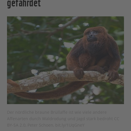
gefährdet
Der nördliche braune Brüllaffe ist wie viele andere
Affenarten durch Waldrodung und Jagd stark bedroht CC
BY-SA 2.0, Peter Schoen, bit.ly/1UqGneY