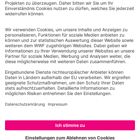
WWF Deutschland
Reinhardtstr. 18
10117 Berlin
Tel.: 030-311 777 700
Ihre Spende kann steuerlich geltend gemacht werden
Registriert als Stiftung WWF Deutschland, Senatsverwaltung für
Justiz Berlin, Az: 3416/976/2
Umsatzsteuer-Identifikationsnummer: DE 114236103
Freistellungsbescheid: Als gemeinnützige Körperschaft befreit
von der Körperschaftssteuer gem. §5 I 9 KStg. unter der
Steuernummer 27/641/09321
© WWF Deutschland 2026