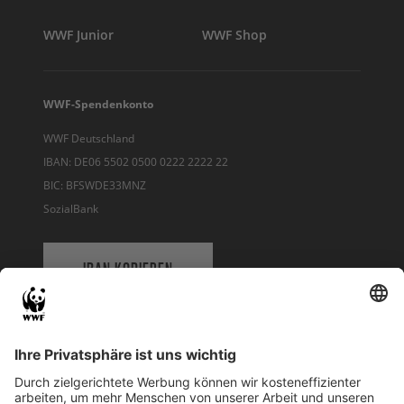
WWF Junior
WWF Shop
WWF-Spendenkonto
WWF Deutschland
IBAN: DE06 5502 0500 0222 2222 22
BIC: BFSWDE33MNZ
SozialBank
IBAN KOPIEREN
QR-CODE FÜR BANKING-APP