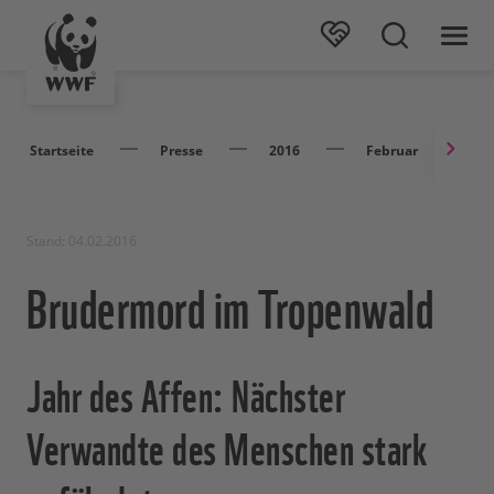
Startseite
Presse
2016
Februar
B
Stand: 04.02.2016
Brudermord im Tropenwald
Jahr des Affen: Nächster
Verwandte des Menschen stark