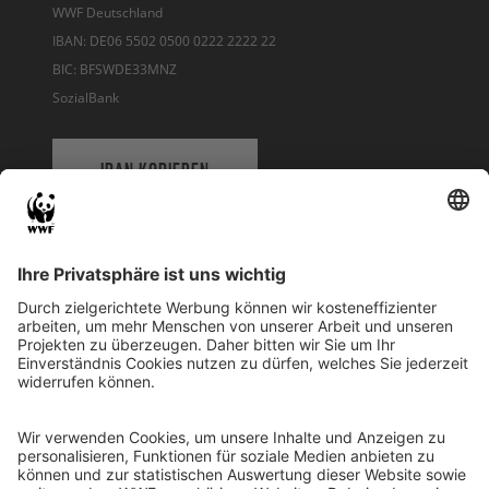
WWF Deutschland
IBAN: DE06 5502 0500 0222 2222 22
BIC: BFSWDE33MNZ
SozialBank
IBAN KOPIEREN
QR-CODE FÜR BANKING-APP
WWF Deutschland
Reinhardtstr. 18
10117 Berlin
Tel.: 030-311 777 700
Ihre Spende kann steuerlich geltend gemacht werden