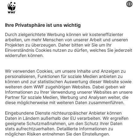
QR-CODE FÜR BANKING-APP
WWF Deutschland
Reinhardtstr. 18
10117 Berlin
Tel.: 030-311 777 700
Ihre Spende kann steuerlich geltend gemacht werden
Registriert als Stiftung WWF Deutschland, Senatsverwaltung für
Justiz Berlin, Az: 3416/976/2
Umsatzsteuer-Identifikationsnummer: DE 114236103
Freistellungsbescheid: Als gemeinnützige Körperschaft befreit
von der Körperschaftssteuer gem. §5 I 9 KStg. unter der
Steuernummer 27/641/09321