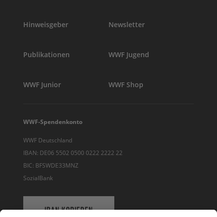
Hinweisgeber
Newsletter
Publikationen
WWF Jugend
WWF Junior
WWF Shop
WWF-Spendenkonto
WWF Deutschland
IBAN: DE06 5502 0500 0222 2222 22
BIC: BFSWDE33MNZ
SozialBank
IBAN KOPIEREN