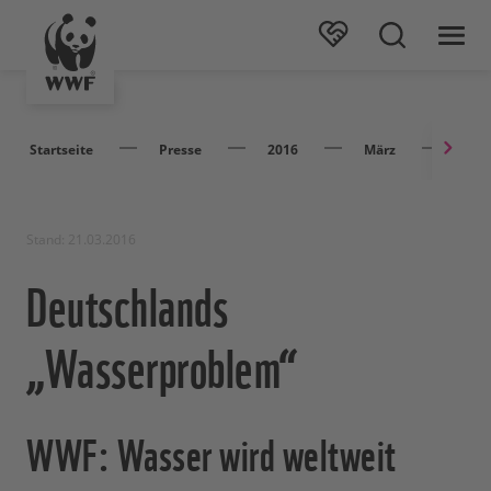
Startseite
Presse
2016
März
Deut
Stand: 21.03.2016
Deutschlands
„Wasserproblem“
WWF: Wasser wird weltweit