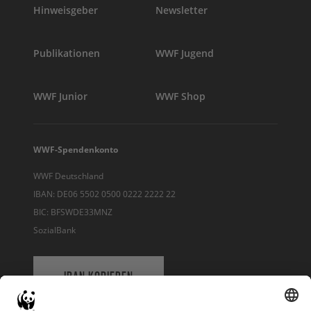
Hinweisgeber
Newsletter
Publikationen
WWF Jugend
WWF Junior
WWF Shop
WWF-Spendenkonto
WWF Deutschland
IBAN: DE06 5502 0500 0222 2222 22
BIC: BFSWDE33MNZ
SozialBank
IBAN KOPIEREN