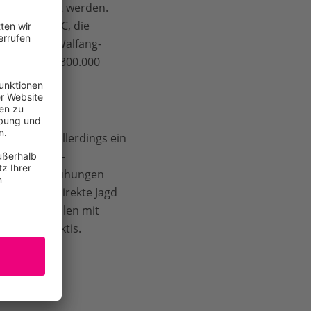
ich minimiert werden.
llen der IWC, die
t von Pro-Walfang-
lich bis zu 300.000
apan nutzt allerdings ein
 Auf den IWC-
ie Schutzbemühungen
 als die direkte Jagd
ionen von Walen mit
 in der Arktis.