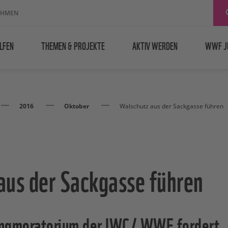
EHMEN
LFEN
THEMEN & PROJEKTE
AKTIV WERDEN
WWF J
2016
Oktober
Walschutz aus der Sackgasse führen
aus der Sackgasse führen
angmoratorium der IWC/ WWF fordert