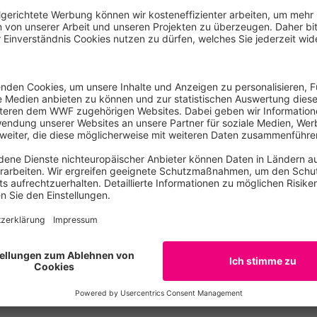
Fischerei müssen in solch vielfrequentierten Regionen endl
n haben die Schutzpläne bereits, es hängt am politischen Wi
en“, sagt WWF-Meeresschutzexperte Lutter. Eine Minderhei
biet bisher verhindert. Der WWF weist darauf hin, dass jähr
fang in Fischernetzen sterben.
 ist es verboten, Großwale kommerziell zu jagen. Vor allem J
h und tötet Wale aus angeblich wissenschaftlichen Gründen.
 sich Befürworter und Gegner des Walfangs seit Jahren. D
erhaupt – im Schneckentempo voran. Noch problematischer
einwalen und Delphinen durch die Fischereiindustrie, Kollis
tung der Ozeane oder der Abbau von Bodenschätzen, wie etwa