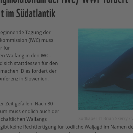
t im Südatlantik
eginnende Tagung der
gkommission (IWC) muss
r für
en Walfang in den IWC-
d sich stattdessen für den
 machen. Dies fordert der
nferenz in Slowenien.
er Zeit gefallen. Nach 30
ium muss endlich auch der
Südkaper © Brian Skerry /
chaftlichen Walfangs
gibt keine Rechtfertigung für tödliche Waljagd im Namen d