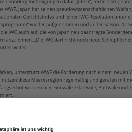
eren Sondergenehmigungen dafür geben“, fordert Stephan L
s WWF. Japan hat seinen pseudowissenschaftlichen Walfan
nationalen Gerichtshofes und einer IWC-Resolution unter 
gsprogramm“ wieder aufgenommen und in der Saison 2015/
 die IWC auch auf, die von Japan neu beantragte Sondergen
n abzulehnen. „Die IWC darf nicht noch neue Schlupflöch
utter weiter.
ärken, unterstützt WWF die Forderung nach einem neuen W
n nutzen diese Meeresregion regelmäßig und geraten mit me
lfangverbot wurden hier Finnwale, Glattwale, Pottwale und 
imiert.
den Südatlantik regelmäßig auf ihren Wanderungen, zur For
Gewässern. Die allgegenwärtigen Hauptbedrohungen für Wal