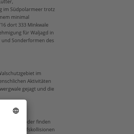
utter,
g im Südpolarmeer trotz
einem minimal
16 dort 333 Minkwale
ehmigung für Waljagd in
er und Sonderformen des
alschutzgebiet im
nschlichen Aktivitäten
Zwergwale gejagt und die
tpflanzung oder finden
e wie Schiffskollisionen