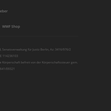
eber
WWF Shop
, Senatsverwaltung für Justiz Berlin, Az: 3416/976/2
 DE 114236103
e Körperschaft befreit von der Körperschaftssteuer gem.
7/641/09321