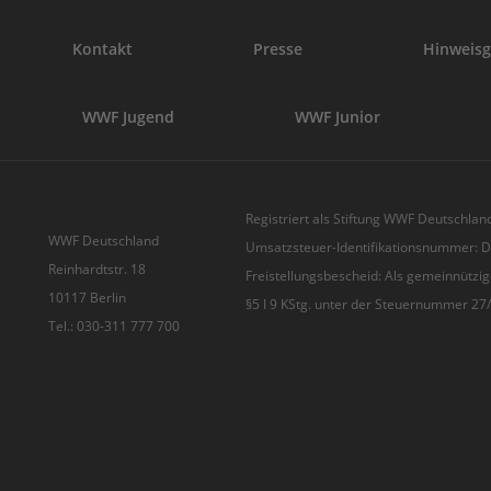
Kontakt
Presse
Hinweisg
WWF Jugend
WWF Junior
Registriert als Stiftung WWF Deutschland
WWF Deutschland
Umsatzsteuer-Identifikationsnummer:
Reinhardtstr. 18
Freistellungsbescheid: Als gemeinnützig
10117 Berlin
§5 I 9 KStg. unter der Steuernummer 2
Tel.: 030-311 777 700