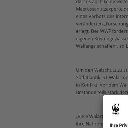
darf es auch keine weit
Meeresschutzexperte de
eines Verbots des Inter
veränderten „Forschun
erlegt. Der WWF fordert
eigenen Küstengewässer
Walfangs schaffen“, so L
Um den Walschutz zu st
Südatlantik. 51 Walarte
in Konflikt. Vor dem Wa
Bestände teils stark dez
„Viele Walarten nutzen 
ihre Nahrung in diesen 