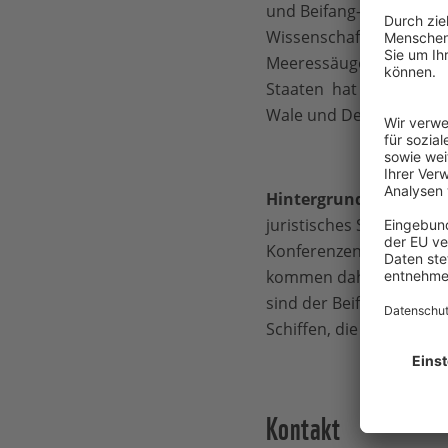
und Beifang-Tod in der 
Wissenschaftlichen Sege
Meeressäuger zu schütz
Staaten hat das Schutzge
Wale und Delfine als Bei
Hintergrund
: Seit 1986
juristisches Schlupfloc
Konferenzen blockieren
kommen daher – wenn üb
sind der Beifang von Kl
Schiffen, die Lärmbelas
Kontakt