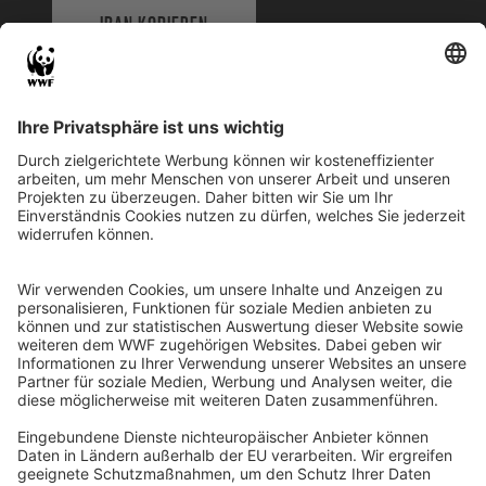
IBAN KOPIEREN
QR-CODE FÜR BANKING-APP
WWF Deutschland
Reinhardtstr. 18
10117 Berlin
Tel.: 030-311 777 700
Ihre Spende kann steuerlich geltend gemacht werden
Registriert als Stiftung WWF Deutschland, Senatsverwaltung für
Justiz Berlin, Az: 3416/976/2
Umsatzsteuer-Identifikationsnummer: DE 114236103
Freistellungsbescheid: Als gemeinnützige Körperschaft befreit
von der Körperschaftssteuer gem. §5 I 9 KStg. unter der