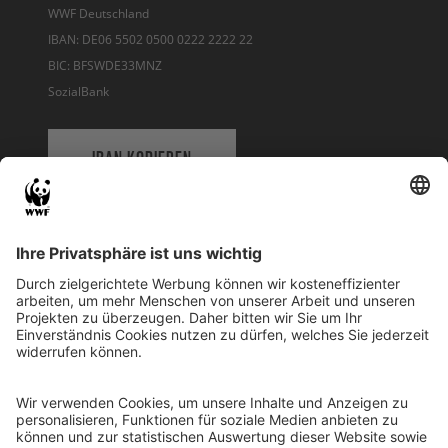
WWF Deutschland
IBAN: DE06 5502 0500 0222 2222 22
BIC: BFSWDE33MNZ
SozialBank
IBAN KOPIEREN
QR-CODE FÜR BANKING-APP
WWF Deutschland
Reinhardtstr. 18
10117 Berlin
Tel.: 030-311 777 700
Ihre Spende kann steuerlich geltend gemacht werden