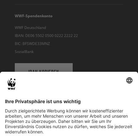
WWF-Spendenkonto
WWF Deutschland
IBAN: DE06 5502 0500 0222 2222 22
BIC: BFSWDE33MNZ
SozialBank
IBAN KOPIEREN
QR-CODE FÜR BANKING-APP
WWF Deutschland
Reinhardtstr. 18
10117 Berlin