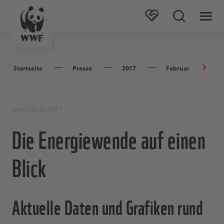
Startseite
Presse
2017
Februar
D
Stand: 23.02.2017
Die Energiewende auf einen
Blick
Aktuelle Daten und Grafiken rund