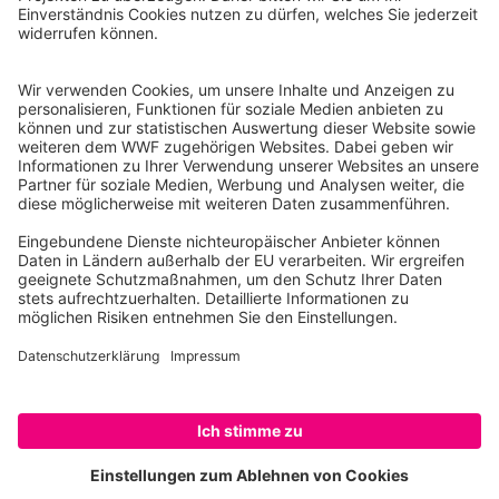
Reinhardtstr. 18
10117 Berlin
Tel.: 030-311 777 700
Ihre Spende kann steuerlich geltend gemacht werden
Registriert als Stiftung WWF Deutschland, Senatsverwaltung für
Justiz Berlin, Az: 3416/976/2
Umsatzsteuer-Identifikationsnummer: DE 114236103
Freistellungsbescheid: Als gemeinnützige Körperschaft befreit
von der Körperschaftssteuer gem. §5 I 9 KStg. unter der
Steuernummer 27/641/09321
© WWF Deutschland 2026