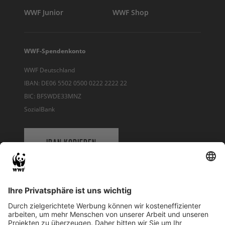
WWF Junior
WWF Shop
WWF-Spendenkonto
WWF Deutschland
IBAN: DE06 5502 0500 0222 2222 22
BIC: BFSWDE33MNZ
SozialBank
IBAN KOPIEREN
QR-CODE FÜR BANKING-APP
WWF Deutschland