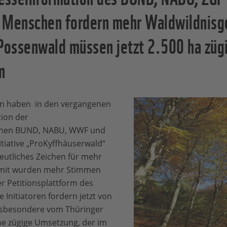
 Menschen fordern mehr Waldwildnisge
 Possenwald müssen jetzt 2.500 ha züg
n
en haben in den vergangenen
ion der
onen BUND, NABU, WWF und
itiative „ProKyffhäuserwald“
eutliches Zeichen für mehr
amit wurden mehr Stimmen
der Petitionsplattform des
 Initiatoren fordern jetzt von
nsbesondere vom Thüringer
ne zügige Umsetzung, der im