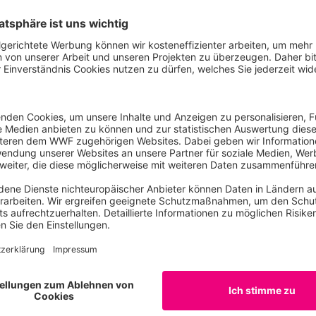
ldnisgebiet im Possen soll ein wichtiger Bestandteil des U
om WWF.
lbst braucht mehr Waldwildnis“, so Martin Schmidt, stellve
ngfristig können sich hier wieder natürliche und vor allem
ensgrundlage für Arten wie den Waldkauz bilden. Der Vogel d
hnungsnot, da seine Höhlen in Altbäumen immer wieder de
chluss sein.“
ition, die vier Naturschutzorganisationen BUND, NABU, WWF 
ffhäuserwald“ fordern die Landesregierung auf, in Anlehnun
s Thüringer Waldes noch in dieser Legislaturperiode aus d
 in der Bevölkerung verleiht der Forderung nach mehr Wald
h die Landesregierung nun zügig stellen muss.