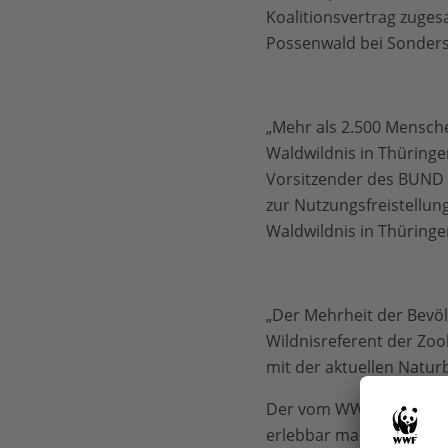
Koalitionsvertrag zuges
Possenwald bei Sonder
„Mehr als 2.500 Mensche
Waldwildnis in Thüring
Vorsitzender des BUND T
zur Nutzungsfreistellun
Waldwildnis in Thüringen
„Der Mehrheit der Bevölk
Wildnisreferent der Zoo
mit der aktuellen Natu
Der vom WWF Deutschlan
erlebbar machen. Er ve