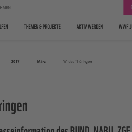
EHMEN
LFEN
THEMEN & PROJEKTE
AKTIV WERDEN
WWF J
2017
März
Wildes Thüringen
ringen
esseinformation des BUND, NABU, ZG