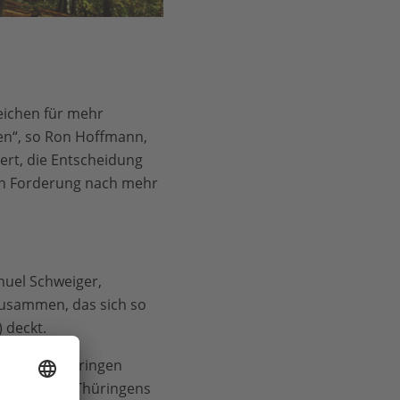
eichen für mehr
en“, so Ron Hoffmann,
ert, die Entscheidung
den Forderung nach mehr
anuel Schweiger,
 zusammen, das sich so
 deckt.
biete in Thüringen
ndschaften Thüringens