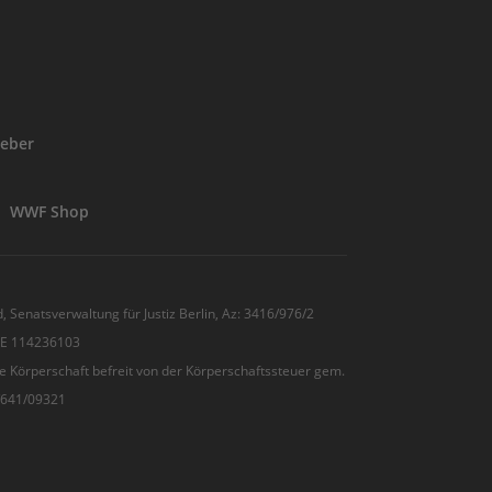
eber
WWF Shop
, Senatsverwaltung für Justiz Berlin, Az: 3416/976/2
 DE 114236103
e Körperschaft befreit von der Körperschaftssteuer gem.
7/641/09321