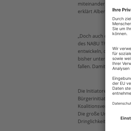
miteinander. Das Waldwi
erklärt Albert Wotke v
„Doch auch die Natur se
des NABU Thüringen. „La
entwickeln, die die Leb
bisher unter akuter Wo
fallen. Damit soll jetzt S
Die Initiatoren der Pet
Bürgerinitiative „ProKy
Koalitionsvertrag 5% de
Die große Unterstützung
Dringlichkeit, derer sic