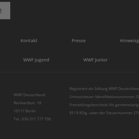
!
Kontakt
Presse
Hinweisg
WWF Jugend
WWF Junior
Registriert als Stiftung WWF Deutschland
WWF Deutschland
Umsatzsteuer-Identifikationsnummer:
Reinhardtstr. 18
Freistellungsbescheid: Als gemeinnützig
10117 Berlin
§5 I 9 KStg. unter der Steuernummer 2
Tel.: 030-311 777 700