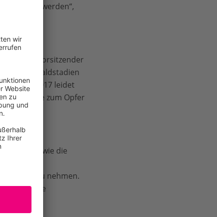
rwaldpfades werden“,
rtretender Vorsitzender
 auch alte Waldstadien
es Jahres 2017 leidet
r Kettensäge zum Opfer
und ZGF, sowie die
g an den
er Nutzung zu nehmen.
wildnis eine