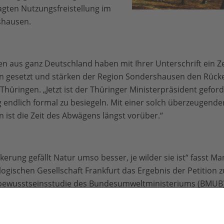
agten Nutzungsfreistellung im
shausen.
n aus ganz Deutschland haben mit Ihrer Unterschrift ein Z
en gesetzt und stärken der Region Sondershausen den Rück
hüringen. „Jetzt ist der Thüringer Ministerpräsident geford
g endlich formal zu besiegeln. Mit einer solch überzeugen
 ist die Zeit des Abwägens längst vorüber.“
erung gefällt Natur umso besser, je wilder sie ist“ fasst M
logischen Gesellschaft Frankfurt das Ergebnis der Petition
rbewusstseinsstudie des Bundesumweltministeriums (BMUB)
d geplante „Thüringer Urwaldpfad“ soll die Waldwildnisge
rbindet wichtige „Urwälder von morgen“ in bedeutenden La