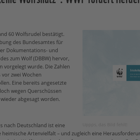
and 60 Wolfsrudel bestätigt.
ebung des Bundesamtes für
der Dokumentations- und
ndes zum Wolf (DBBW) hervor,
in vorgelegt wurde. Die Zahlen
ts vor zwei Wochen
llen. Eine bereits angesetzte
edoch wegen Querschüssen
 wieder abgesagt worden.
Uppps, das Bild fehlt!
s nach Deutschland ist eine
 heimische Artenvielfalt – und zugleich eine Herausforderun