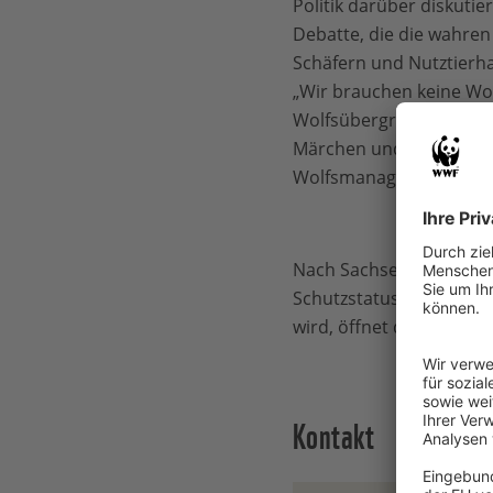
Politik darüber diskutie
Debatte, die die wahren
Schäfern und Nutztierha
„Wir brauchen keine Wo
Wolfsübergriffen auf Wei
Märchen und Vorurteile
Wolfsmanagements.“
Nach Sachsen stellt nu
Schutzstatus des Wolfs 
wird, öffnet dies gerade
Kontakt