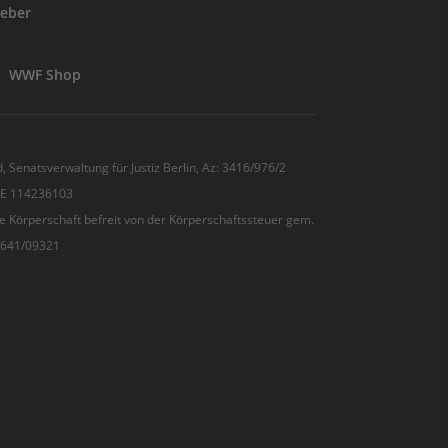
eber
WWF Shop
, Senatsverwaltung für Justiz Berlin, Az: 3416/976/2
 DE 114236103
e Körperschaft befreit von der Körperschaftssteuer gem.
7/641/09321