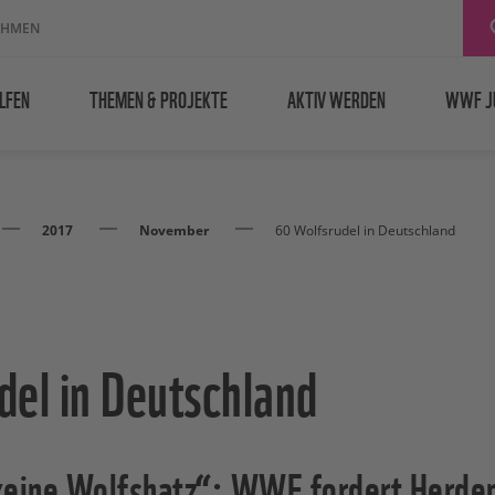
EHMEN
LFEN
THEMEN & PROJEKTE
AKTIV WERDEN
WWF J
2017
November
60 Wolfsrudel in Deutschland
del in Deutschland
keine Wolfshatz“: WWF fordert Herden