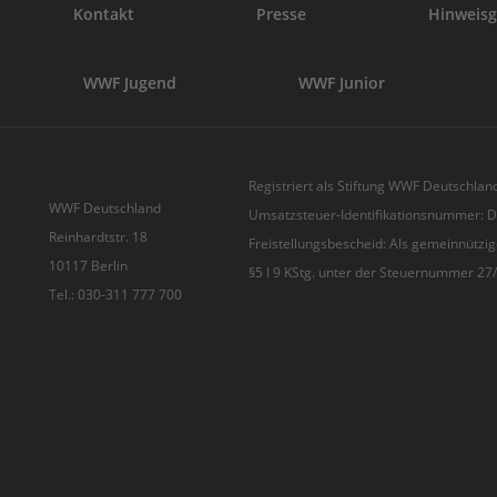
Kontakt
Presse
Hinweisg
WWF Jugend
WWF Junior
Registriert als Stiftung WWF Deutschland
WWF Deutschland
Umsatzsteuer-Identifikationsnummer:
Reinhardtstr. 18
Freistellungsbescheid: Als gemeinnützig
10117 Berlin
§5 I 9 KStg. unter der Steuernummer 2
Tel.: 030-311 777 700