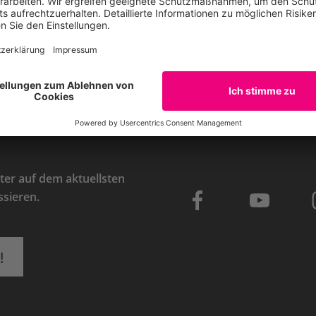
E-Mail
er auf dem aktuellsten
ssieren.
!