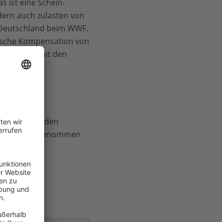
s ist eine Schein-
dern auch zulasten von
in Deutschland beim WWF.
tische Kompensation von
rbeit, die mit den
Aufgaben des
esregierung den
Schutzstatus genommen