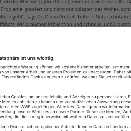
rt, ob der Wolf ins Jagdrecht aufgenommen werden sollte. Da
 Probleme ignoriert und nicht nur zulasten des Wolfes, son
ltern geht“, sagt Dr. Diana Pretzell, Leiterin Naturschutz 
lfshatz. Wir brauchen Prävention und schnelle, unbürokra
detiere. Wir brauchen eine funktionierende Öffentlichkeitsa
n gegenüber dem Wolf aufräumt. - Das sind die zentralen 
n auch Niedersachsen mit seiner neuen rot-schwarzen Land
in Frage. „Wenn Tierarten in Deutschland sukzessive der 
 bei Luchs und Wolf, Tür und Tor für Wilderei.“