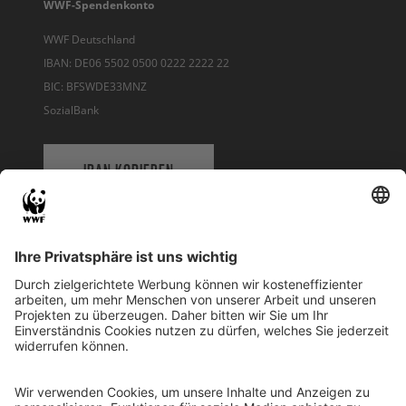
WWF-Spendenkonto
WWF Deutschland
IBAN: DE06 5502 0500 0222 2222 22
BIC: BFSWDE33MNZ
SozialBank
IBAN KOPIEREN
QR-CODE FÜR BANKING-APP
WWF Deutschland
Reinhardtstr. 18
10117 Berlin
Tel.: 030-311 777 700
Ihre Spende kann steuerlich geltend gemacht werden