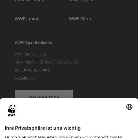
WWF Junior
WWF Shop
WWF-Spendenkonto
WWF Deutschland
IBAN: DE06 5502 0500 0222 2222 22
BIC: BFSWDE33MNZ
SozialBank
IBAN KOPIEREN
QR-CODE FÜR BANKING-APP