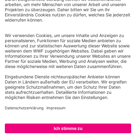
WWF Deutschland
Reinhardtstr. 18
10117 Berlin
Tel.: 030-311 777 700
Ihre Spende kann steuerlich geltend gemacht werden
Registriert als Stiftung WWF Deutschland, Senatsverwaltung für
Justiz Berlin, Az: 3416/976/2
Umsatzsteuer-Identifikationsnummer: DE 114236103
Freistellungsbescheid: Als gemeinnützige Körperschaft befreit
von der Körperschaftssteuer gem. §5 I 9 KStg. unter der
Steuernummer 27/641/09321
© WWF Deutschland 2026