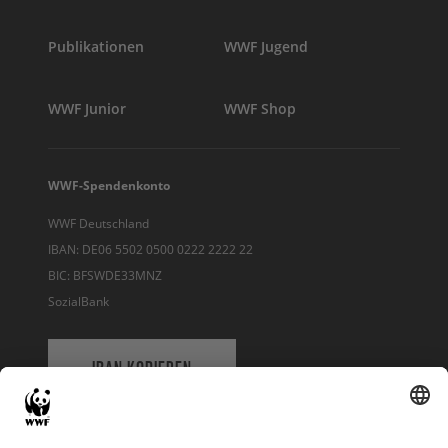
Publikationen
WWF Jugend
WWF Junior
WWF Shop
WWF-Spendenkonto
WWF Deutschland
IBAN: DE06 5502 0500 0222 2222 22
BIC: BFSWDE33MNZ
SozialBank
IBAN KOPIEREN
QR-CODE FÜR BANKING-APP