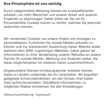
WWF Deutschland
Reinhardtstr. 18
10117 Berlin
Tel.: 030-311 777 700
Ihre Spende kann steuerlich geltend gemacht werden
Registriert als Stiftung WWF Deutschland, Senatsverwaltung für
Justiz Berlin, Az: 3416/976/2
Umsatzsteuer-Identifikationsnummer: DE 114236103
Freistellungsbescheid: Als gemeinnützige Körperschaft befreit
von der Körperschaftssteuer gem. §5 I 9 KStg. unter der
Steuernummer 27/641/09321
© WWF Deutschland 2026