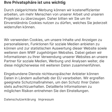
WWF Deutschland
Reinhardtstr. 18
10117 Berlin
Tel.: 030-311 777 700
Ihre Spende kann steuerlich geltend gemacht werden
Registriert als Stiftung WWF Deutschland, Senatsverwaltung für
Justiz Berlin, Az: 3416/976/2
Umsatzsteuer-Identifikationsnummer: DE 114236103
Freistellungsbescheid: Als gemeinnützige Körperschaft befreit
von der Körperschaftssteuer gem. §5 I 9 KStg. unter der
Steuernummer 27/641/09321
© WWF Deutschland 2026