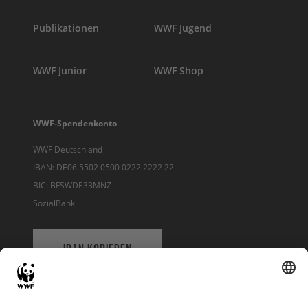
Publikationen
WWF Jugend
WWF Junior
WWF Shop
WWF-Spendenkonto
WWF Deutschland
IBAN: DE06 5502 0500 0222 2222 22
BIC: BFSWDE33MNZ
SozialBank
IBAN KOPIEREN
QR-CODE FÜR BANKING-APP