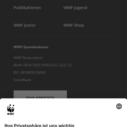
Publikationen
WWF Jugend
WWF Junior
WWF Shop
WWF-Spendenkonto
WWF Deutschland
IBAN: DE06 5502 0500 0222 2222 22
BIC: BFSWDE33MNZ
SozialBank
IBAN KOPIEREN
QR-CODE FÜR BANKING-APP