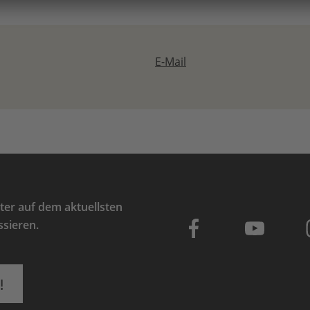
E-Mail
er auf dem aktuellsten
ssieren.
!