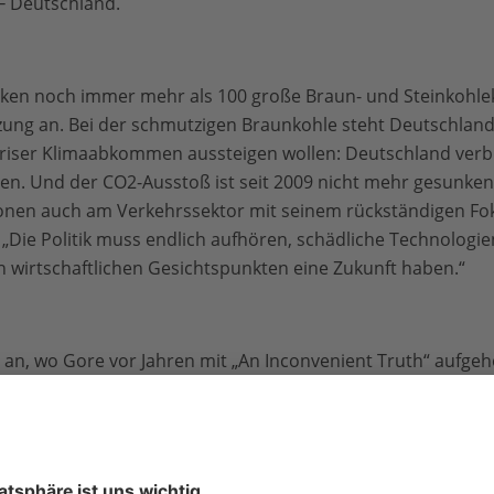
F Deutschland.
cken noch immer mehr als 100 große Braun- und Steinkohlek
zung an. Bei der schmutzigen Braunkohle steht Deutschland 
ariser Klimaabkommen aussteigen wollen: Deutschland ver
ten. Und der CO2-Ausstoß ist seit 2009 nicht mehr gesunken“
nen auch am Verkehrssektor mit seinem rückständigen Fo
ie Politik muss endlich aufhören, schädliche Technologie
 wirtschaftlichen Gesichtspunkten eine Zukunft haben.“
 an, wo Gore vor Jahren mit „An Inconvenient Truth“ aufgehö
seiner Kritiker auf und kontrastiert sie mit eindrücklichen B
rmen und schmelzenden Gletschern. Der emotionale, oft 
amten Film. Er ist weniger frontal erzählt als sein Vorläufer 
unmittelbarer. Der WWF erhofft sich von der Dokumentatio