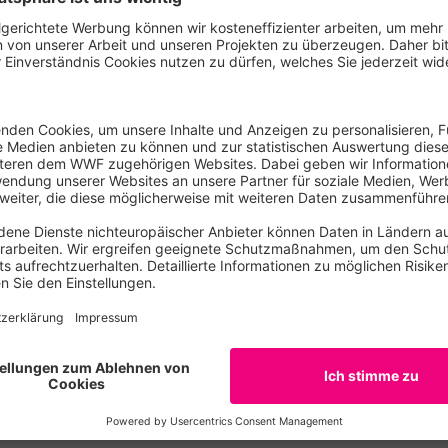
und die internationalen Klimaschutzverhandlungen, die im 
:
novorführung von Al Gores neuem Film zeigen der WWF und
pot zur Energiewende. In dem #OurEnergy-Film verwandeln 
ewesen“. Der WWF und LichtBlick sind mit dem Film derzeit
our: Dabei wird er überdimensional groß auf Häuserfassade
achen WWF und LichtBlick auf die Bedeutung der Energiew
uch in seinem Social Media-Nachrichtenformat „Planet Pan
ndergesetzt, das Video ist hier zu sehen:
www.youtube.co