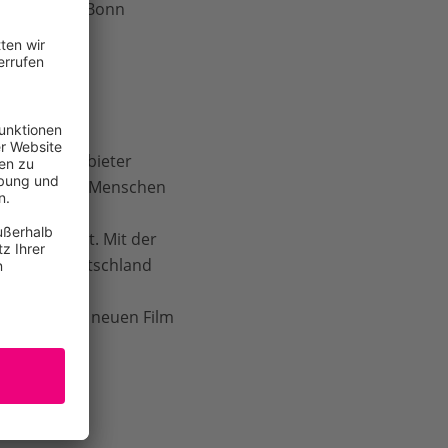
November in Bonn
 Ökostromanbieter
sich normale Menschen
 auch auf
n projiziert. Mit der
ende in Deutschland
da“ mit dem neuen Film
m/watch