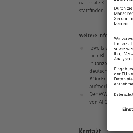
nationale Klimapolitik 
stattfinden.
Weitere Informationen
Jeweils vor der Ki
LichtBlick einen S
in tanzende „Energi
deutschlandweiter T
#OurEnergy Tour m
aufmerksam.
Der WWF hat sich a
von Al Gore auseina
Kontakt