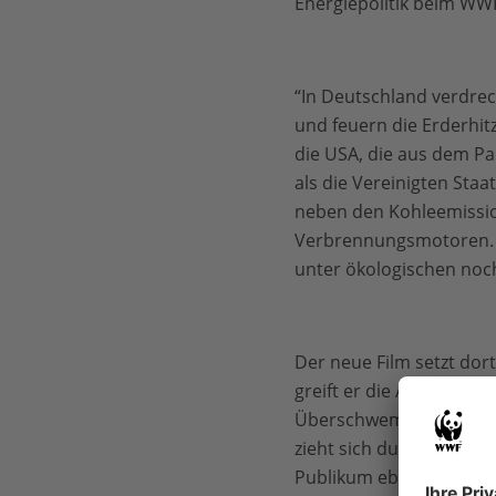
Energiepolitik beim WW
“In Deutschland verdre
und feuern die Erderhit
die USA, die aus dem P
als die Vereinigten Staa
neben den Kohleemissio
Verbrennungsmotoren. „D
unter ökologischen noch
Der neue Film setzt dort
greift er die Argumente 
Überschwemmungen, Stü
zieht sich durch den ges
Publikum eben deshalb 