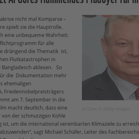
makrise nicht mal Komparse –
e spielt sie die Hauptrolle.
ch eine unbequeme Wahrheit:
flichtprogramm für alle
e drängend die Thematik ist,
chen Flutkatastrophen in
nd Bangladesch ablesen. So
 für die Dokumentation mehr
es ehemaligen
, Friedennobelpreisträgers
mmt am 7. September in die
ilm macht deutlich, dass eine
Al Gore © Getty images
r von der schmutzigen Kohle
ist, um die international vereinbarten Klimaziele zu erreic
bzuwenden“, sagt Michael Schäfer, Leiter des Fachbereich