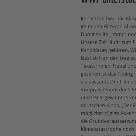
Im TV-Duell war die Kli
im neuen Film von Al Gor
Damit sollte „Immer no
Unsere Zeit läuft" zum P
Kandidaten gehören. Wi
lässt sich an den tragis
Texas, Indien, Nepal u
gesehen ist das Timing
als passend. Der Film d
Vizepräsidenten der USA
und Oscargewinners ko
deutschen Kinos. „Der F
möglichst zügige Abkeh
die Grundvoraussetzung 
Klimakatastrophe noch a