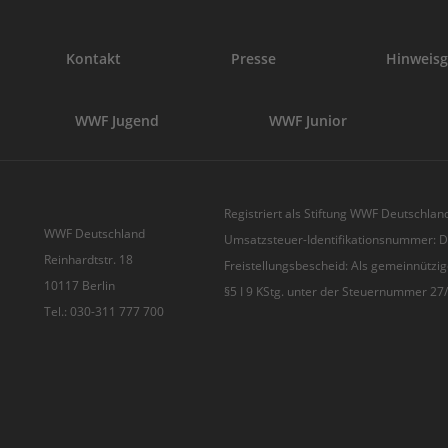
Kontakt
Presse
Hinweisg
WWF Jugend
WWF Junior
Registriert als Stiftung WWF Deutschland
WWF Deutschland
Umsatzsteuer-Identifikationsnummer:
Reinhardtstr. 18
Freistellungsbescheid: Als gemeinnützig
10117 Berlin
§5 I 9 KStg. unter der Steuernummer 2
Tel.: 030-311 777 700