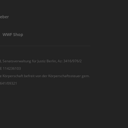
eber
WWF Shop
, Senatsverwaltung für Justiz Berlin, Az: 3416/976/2
 DE 114236103
e Körperschaft befreit von der Körperschaftssteuer gem.
7/641/09321