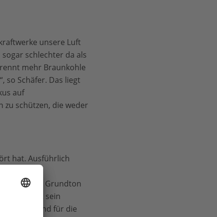
raftwerke unsere Luft
sogar schlechter da als
brennt mehr Braunkohle
, so Schäfer. Das liegt
kus auf
n zu schützen, die weder
rt hat. Ausführlich
ildern von
persönliche Grundton
und erreicht sein
n Rückenwind für die