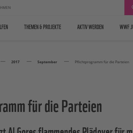
EHMEN
LFEN
THEMEN & PROJEKTE
AKTIV WERDEN
WWF J
2017
September
Pflichtprogramm für die Parteien
ramm für die Parteien
t Al Gores flammendes Plädoyer für m