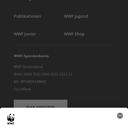
Publikationen
WWF Jugend
WWF Junior
WWF Shop
WWF-Spendenkonto
WWF Deutschland
IBAN: DE06 5502 0500 0222 2222 22
BIC: BFSWDE33MNZ
SozialBank
IBAN KOPIEREN