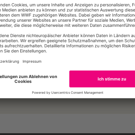
hatte die polnische Regierung den Holzeinschlag im Schutz
 Borkenkäfer. Bis 2023 sollten fast 190.000 Kubikmeter Ho
hnete die Begründung als unglaubwürdig. Der Wald könne 
en. Stattdessen dränge sich der Verdacht auf, dass es der R
zverkauf ginge.
E-Mail