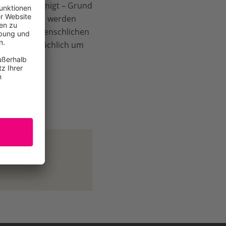
gebiet genehmigt – Grund
lz geschlagen werden
sich ohne menschlichen
egierung tatsächlich um