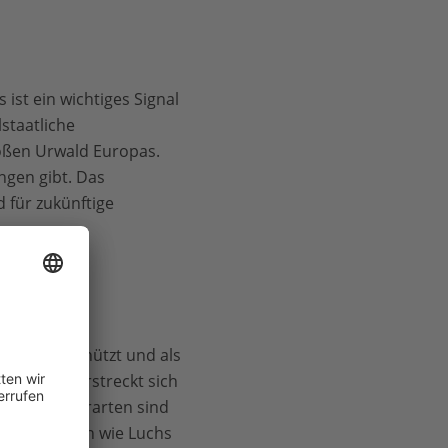
ist ein wichtiges Signal
l
staatliche
roßen Urwald Europas.
ngen gibt. Das
 für zukünftige
U-Recht geschützt und als
annt ist, erstreckt sich
 20.000 Tierarten sind
seltene Arten wie Luchs