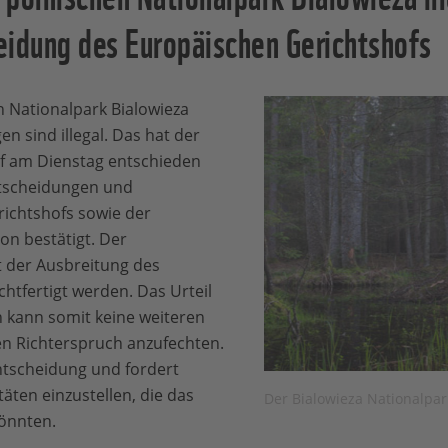
eidung des Europäischen Gerichtshofs
n Nationalpark Bialowieza
 sind illegal. Das hat der
f am Dienstag entschieden
tscheidungen und
ichtshofs sowie der
n bestätigt. Der
t der Ausbreitung des
htfertigt werden. Das Urteil
len kann somit keine weiteren
den Richterspruch anzufechten.
tscheidung und fordert
itäten einzustellen, die das
Der Bialowieza Nationalpa
önnten.