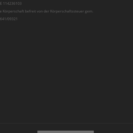
 DE 114236103
e Körperschaft befreit von der Körperschaftssteuer gem.
7/641/09321