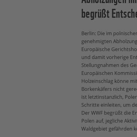
begrüßt Entsch
Berlin: Die im polnische
genehmigten Abholzungen
Europäische Gerichtsho
und damit vorherige En
Stellungnahmen des Ger
Europäischen Kommissio
Holzeinschlag könne mi
Borkenkäfers nicht gerec
ist letztinstanzlich, Po
Schritte einleiten, um 
Der WWF begrüßt die En
Polen auf, jegliche Aktiv
Waldgebiet gefährden k