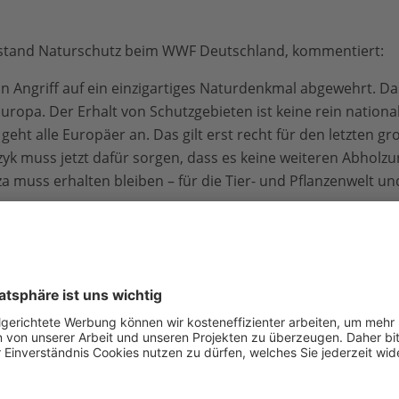
rstand Naturschutz beim WWF Deutschland, kommentiert:
n Angriff auf ein einzigartiges Naturdenkmal abgewehrt. Das 
uropa. Der Erhalt von Schutzgebieten ist keine rein nationa
eht alle Europäer an. Das gilt erst recht für den letzten g
k muss jetzt dafür sorgen, dass es keine weiteren Abholzu
 muss erhalten bleiben – für die Tier- und Pflanzenwelt und
eza gilt als letzter großer Urwald in Europa. Er ist durch E
estuft. Der Wald, der für seine sehr alten Baumbestände bek
lang der Grenze zwischen Polen und Weißrussland. Mehr als
 die größte Bison-Population des Kontinents sowie weitere 