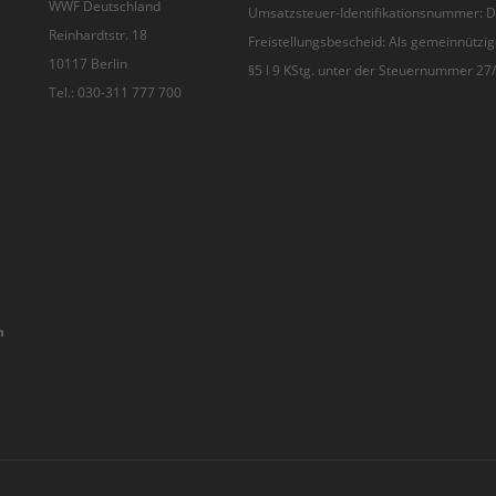
WWF Deutschland
Umsatzsteuer-Identifikationsnummer:
Reinhardtstr. 18
Freistellungsbescheid: Als gemeinnützig
10117 Berlin
§5 I 9 KStg. unter der Steuernummer 2
Tel.: 030-311 777 700
n