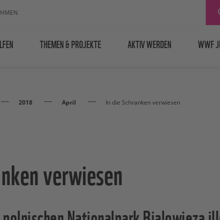
EHMEN
LFEN
THEMEN & PROJEKTE
AKTIV WERDEN
WWF J
2018
April
In die Schranken verwiesen
ranken verwiesen
 polnischen Nationalpark Bialowieza i