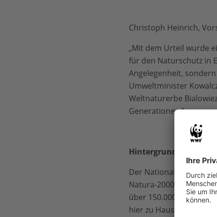
Christoph Heinrich, Vo
„Mit dem Urteil wurde ei
für den Naturschutz in E
Angelegenheit, sondern g
Umweltminister Kowalczy
Weltnaturerbe Bialowieza
Generationen.“
Hintergrund
Der Nationalpark Bialowi
Natura-2000-Gebiet eing
über 150.000 Hektar ent
hier zu Hause, darunter