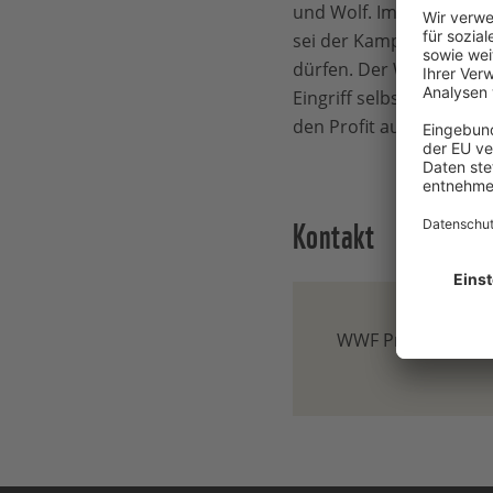
und Wolf. Im Jahr 2016 
sei der Kampf gegen den
dürfen. Der WWF bezeic
Eingriff selbst regulier
den Profit aus dem Hol
Kontakt
WWF Presse-Team