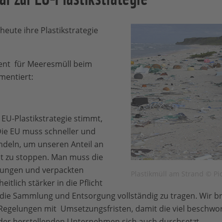
eute ihre Plastikstrategie
ent für Meeresmüll beim
mentiert:
 EU-Plastikstrategie stimmt,
Die EU muss schneller und
ndeln, um unseren Anteil an
lut zu stoppen. Man muss die
ckungen und verpackten
Plastikmüll am Strand © Pic
itlich stärker in die Pflicht
 die Sammlung und Entsorgung vollständig zu tragen. Wir b
e Regelungen mit Umsetzungsfristen, damit die viel beschwo
er herstellenden Unternehmen sich auch durchsetzt.