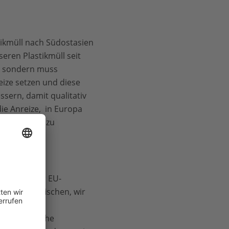
ikmüll nach Südostasien
ren Plastikmüll seit
rn sondern muss
eize setzen und diese
sern, damit qualitativ
ie Anreize, in Europa
ach Übersee zu
uchen in der EU-
em Meer zu fischen, wir
Für
EU gesetzliche