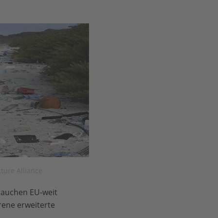
ture Alliance
rauchen EU-weit
rene erweiterte