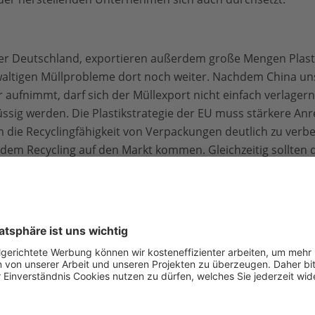
ter Deutschland, exportieren außerdem große Mengen Plast
altigen Müllprobleme dort noch weiter. Nachdem China unse
 aufnimmt, darf sich der Müllexport nicht einfach verlage
üssig werden. Die Plastikstrategie der EU muss stärkere Anr
die Recyclingfähigkeit von Verpackungen deutlich zu verbes
dem Recycling auf den Markt kommen. Gleichzeitig sollten d
fe in Produkten und Verpackungen einzusetzen statt sie n
 benannt werden.
inführung von gesetzlichen Regelungen zu Mikroplastik ta
f. Es ist praktisch unmöglich, die winzigen Plastikteile aus d
 Mikroplastik über Abwässer in Flüsse und Meere gelangt. 
n primärem Mikroplastik aus Industriebetrieben muss die 