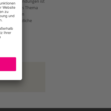
triellen Anwendungen ist
ass die EU das Thema
sich mit vagen
 wann gesetzliche