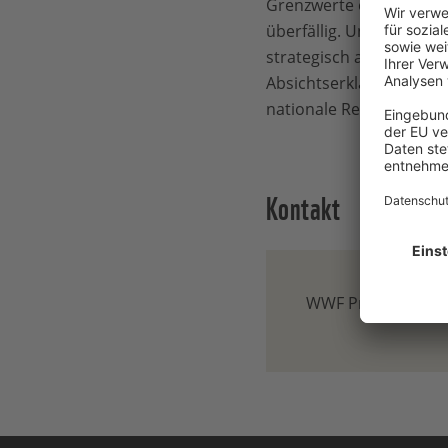
Grenzwerte einführen. A
überfällig. Unsere Meer
strategisch angehen will
Absichtserklärungen auf
nationale Regelungen e
Kontakt
WWF Presse-Team