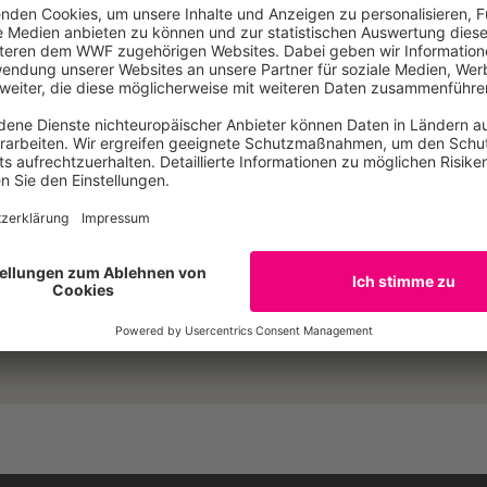
uch ein Verbot von Mikroplastik in Kosmetik und bei indus
e stehen kurz vor dem Müllkollaps, es ist begrüßenswert, d
 und übergeordnete Ziele formuliert, aber es fehlt die Zeit 
zuhalten, sondern wir brauchen einen konkreten Fahrplan,
ingeführt und abgeschlossen sein müssen.“
E-Mail