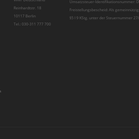
Umsatzsteuer-Identifikationsnummer:
Reinhardtstr. 18
Freistellungsbescheid: Als gemeinnützig
10117 Berlin
§5 I 9 KStg. unter der Steuernummer 2
Tel.: 030-311 777 700
n