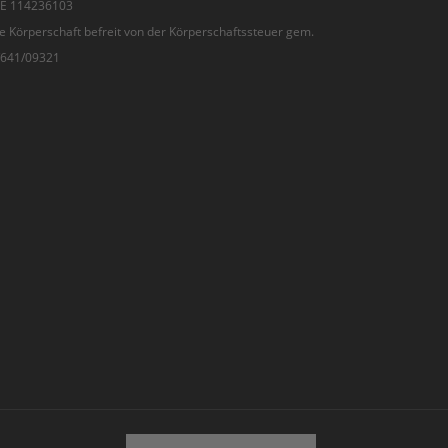
 DE 114236103
e Körperschaft befreit von der Körperschaftssteuer gem.
7/641/09321