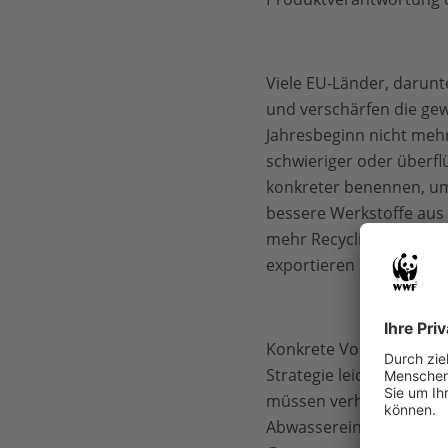
Viele EU-Länder, darun
und verschärfen die gew
Jahresbeginn nicht mehr
schwieriger oder überfl
konkreter benennen, um 
bessere Werkstoffe aus 
mehr Recyclingkunststof
exportieren , konkreter
Konkrete Vorgaben zur E
Strategie leider nicht au
müssen verhindern, dass
Abwassereinleitungen vo