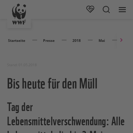
Startseite
Presse
2018
Mai
Bis he
Stand: 01.05.2018
Bis heute für den Müll
Tag der
Lebensmittelverschwendung: Alle