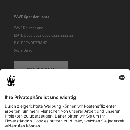
WWF-Spendenkonto
WWF Deutschland
IBAN: DE06 5502 0500 0222 2222 22
BIC: BFSWDE33MNZ
SozialBank
IBAN KOPIEREN
QR-CODE FÜR BANKING-APP
WWF Deutschland
Reinhardtstr. 18
10117 Berlin