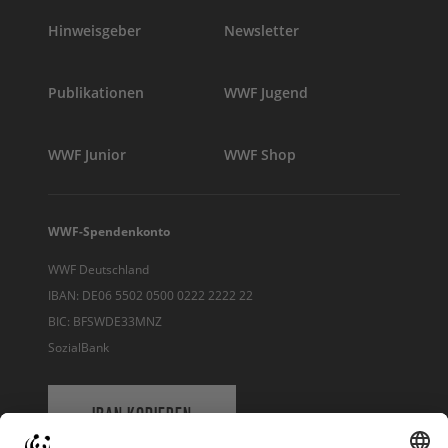
Hinweisgeber
Newsletter
Publikationen
WWF Jugend
WWF Junior
WWF Shop
WWF-Spendenkonto
WWF Deutschland
IBAN: DE06 5502 0500 0222 2222 22
BIC: BFSWDE33MNZ
SozialBank
IBAN KOPIEREN