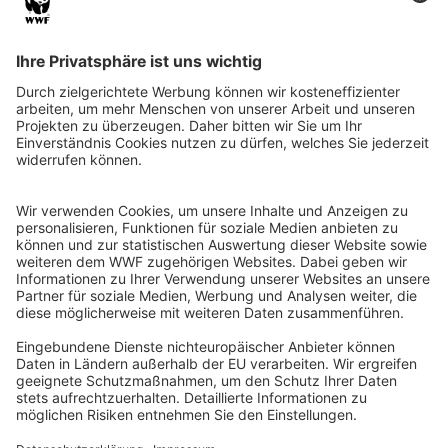
QR-CODE FÜR BANKING-APP
WWF Deutschland
Reinhardtstr. 18
10117 Berlin
Tel.: 030-311 777 700
Ihre Spende kann steuerlich geltend gemacht werden
Registriert als Stiftung WWF Deutschland, Senatsverwaltung für
Justiz Berlin, Az: 3416/976/2
Umsatzsteuer-Identifikationsnummer: DE 114236103
Freistellungsbescheid: Als gemeinnützige Körperschaft befreit
von der Körperschaftssteuer gem. §5 I 9 KStg. unter der
Steuernummer 27/641/09321
© WWF Deutschland 2026