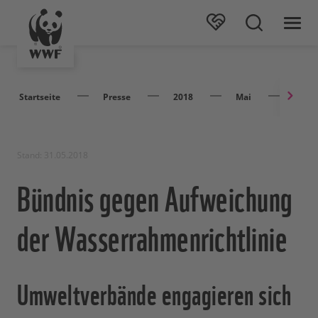
Startseite
Presse
2018
Mai
Bündn
Stand: 31.05.2018
Bündnis gegen Aufweichung
der Wasserrahmenrichtlinie
Umweltverbände engagieren sich