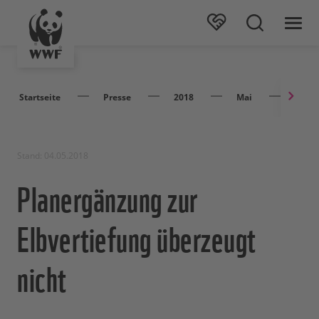
Startseite
Presse
2018
Mai
Plane
Stand: 04.05.2018
Planergänzung zur
Elbvertiefung überzeugt
nicht