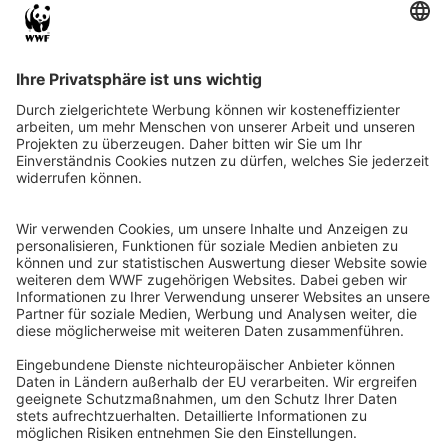
QR-CODE FÜR BANKING-APP
WWF Deutschland
Reinhardtstr. 18
10117 Berlin
Tel.: 030-311 777 700
Ihre Spende kann steuerlich geltend gemacht werden
Registriert als Stiftung WWF Deutschland, Senatsverwaltung für
Justiz Berlin, Az: 3416/976/2
Umsatzsteuer-Identifikationsnummer: DE 114236103
Freistellungsbescheid: Als gemeinnützige Körperschaft befreit
von der Körperschaftssteuer gem. §5 I 9 KStg. unter der
Steuernummer 27/641/09321