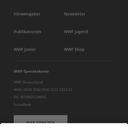
Hinweisgeber
Newsletter
Publikationen
WWF Jugend
WWF Junior
WWF Shop
WWF-Spendenkonto
WWF Deutschland
IBAN: DE06 5502 0500 0222 2222 22
BIC: BFSWDE33MNZ
SozialBank
IBAN KOPIEREN