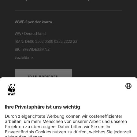
WWF-Spendenkonto
WWF Deutschland
IBAN: DE06 5502 0500 0222 2222 22
BIC: BFSWDE33MNZ
SozialBank
IBAN KOPIEREN
QR-CODE FÜR BANKING-APP
WWF Deutschland
Reinhardtstr. 18