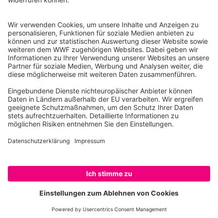
10117 Berlin
Tel.: 030-311 777 700
Ihre Spende kann steuerlich geltend gemacht werden
Registriert als Stiftung WWF Deutschland, Senatsverwaltung für
Justiz Berlin, Az: 3416/976/2
Umsatzsteuer-Identifikationsnummer: DE 114236103
Freistellungsbescheid: Als gemeinnützige Körperschaft befreit
von der Körperschaftssteuer gem. §5 I 9 KStg. unter der
Steuernummer 27/641/09321
© WWF Deutschland 2026
SPENDEN