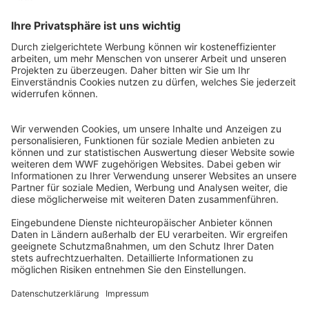
QR-CODE FÜR BANKING-APP
WWF Deutschland
Reinhardtstr. 18
10117 Berlin
Tel.: 030-311 777 700
Ihre Spende kann steuerlich geltend gemacht werden
Registriert als Stiftung WWF Deutschland, Senatsverwaltung für
Justiz Berlin, Az: 3416/976/2
Umsatzsteuer-Identifikationsnummer: DE 114236103
Freistellungsbescheid: Als gemeinnützige Körperschaft befreit
von der Körperschaftssteuer gem. §5 I 9 KStg. unter der
Steuernummer 27/641/09321
© WWF Deutschland 2026