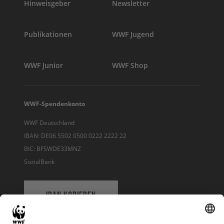
Hinweisgeber
Newsletter
Publikationen
WWF Jugend
WWF Junior
WWF Shop
WWF-Spendenkonto
WWF Deutschland
IBAN: DE06 5502 0500 0222 2222 22
BIC: BFSWDE33MNZ
SozialBank
IBAN KOPIEREN