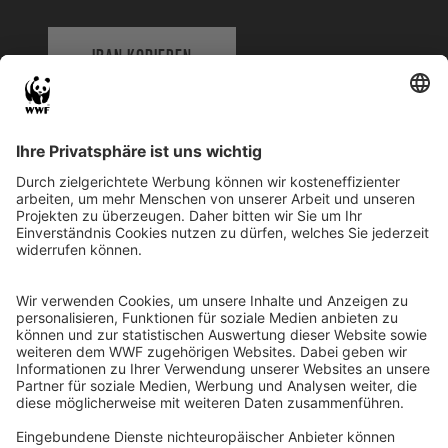
IBAN KOPIEREN
QR-CODE FÜR BANKING-APP
WWF Deutschland
Reinhardtstr. 18
10117 Berlin
Tel.: 030-311 777 700
Ihre Spende kann steuerlich geltend gemacht werden
Registriert als Stiftung WWF Deutschland, Senatsverwaltung für
Justiz Berlin, Az: 3416/976/2
Umsatzsteuer-Identifikationsnummer: DE 114236103
Freistellungsbescheid: Als gemeinnützige Körperschaft befreit