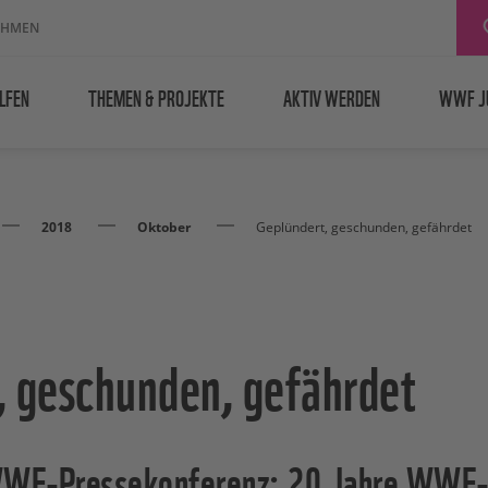
EHMEN
LFEN
THEMEN & PROJEKTE
AKTIV WERDEN
WWF J
2018
Oktober
Geplündert, geschunden, gefährdet
, geschunden, gefährdet
WWF-Pressekonferenz: 20 Jahre WWF-„