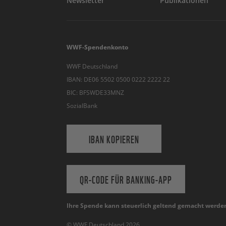
Newsletter
Publikationen
WWF-Spendenkonto
WWF Deutschland
IBAN: DE06 5502 0500 0222 2222 22
BIC: BFSWDE33MNZ
SozialBank
IBAN KOPIEREN
QR-CODE FÜR BANKING-APP
Ihre Spende kann steuerlich geltend gemacht werde
© WWF Deutschland 2026