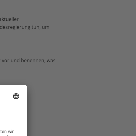
aktueller
desregierung tun, um
t vor und benennen, was