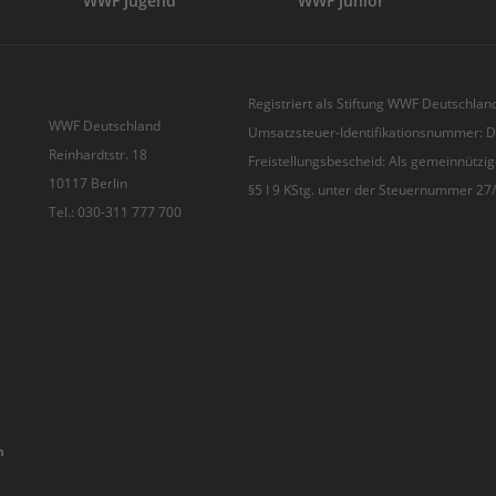
WWF Jugend
WWF Junior
Registriert als Stiftung WWF Deutschland
WWF Deutschland
Umsatzsteuer-Identifikationsnummer:
Reinhardtstr. 18
Freistellungsbescheid: Als gemeinnützig
10117 Berlin
§5 I 9 KStg. unter der Steuernummer 2
Tel.: 030-311 777 700
n