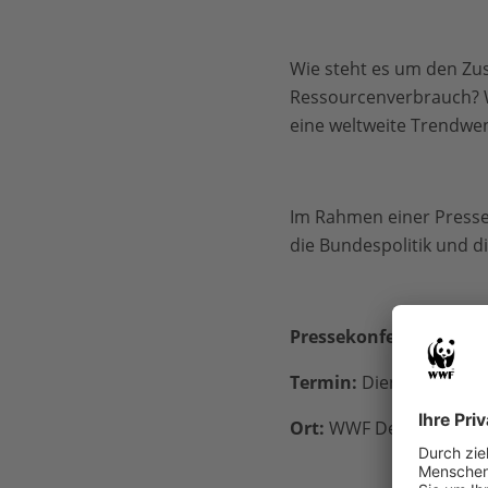
Wie steht es um den Zust
Ressourcenverbrauch? W
eine weltweite Trendwen
Im Rahmen einer Presse
die Bundespolitik und d
Pressekonferenz "Livin
Termin:
Dienstag, 30. O
Ort:
WWF Deutschland, R