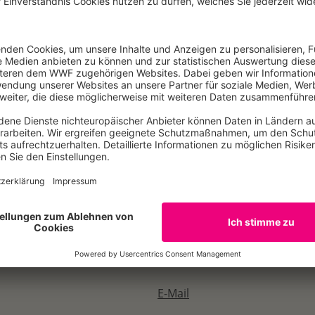
eschäftsleiter Naturschutz WWF Deutschland
r Internationale Biodiversitätspolitik WWF Deutschland
apazitäten bitten wir freundlich um eine kurze Teilnah
be@wwf.de
E-Mail