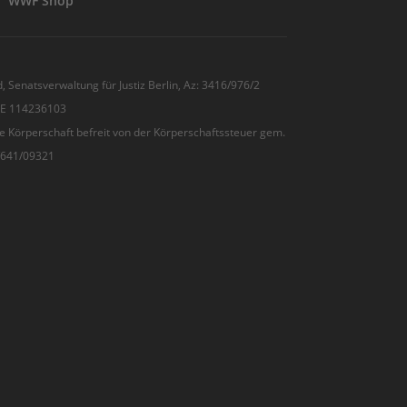
WWF Shop
, Senatsverwaltung für Justiz Berlin, Az: 3416/976/2
 DE 114236103
e Körperschaft befreit von der Körperschaftssteuer gem.
7/641/09321