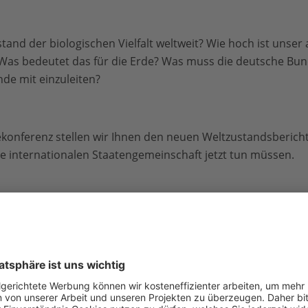
and der biologischen Vielfalt weltweit? Wie hoch ist unser 
as bedeutet das für die Erde? Was muss die deutsche Bun
de mit einzuleiten?
konferenz stellen wir Ihnen den neuen Weltzustandsberich
ie internationalen Staatengemeinschaft jetzt tun müssen.
g Planet Report 2018"
ktober 2018, 10.00 Uhr
einhardtstr. 18, 10117 Berlin