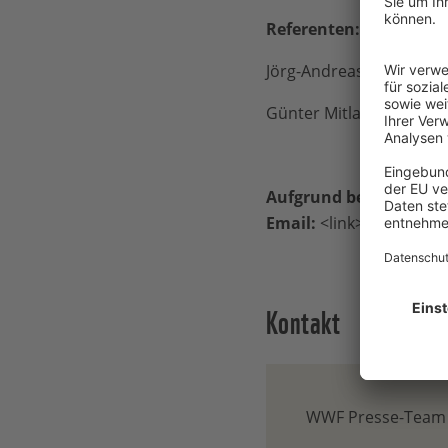
Referenten:
Jörg-Andreas Krüger, G
Günter Mitlacher, Leite
Aufgrund begrenzter K
Email:
<link>wiebke.el
Kontakt
WWF Presse-Team