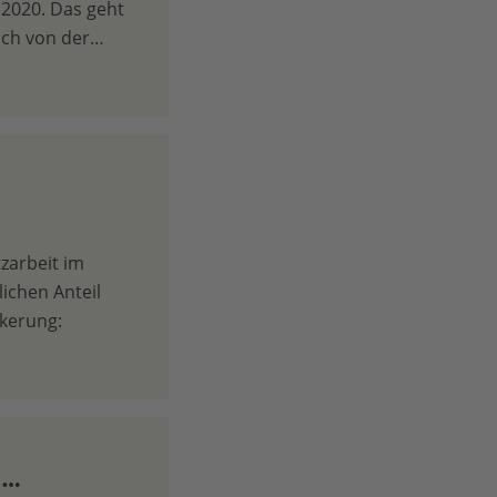
 2020. Das geht
och von der…
zarbeit im
ichen Anteil
kerung:
z …