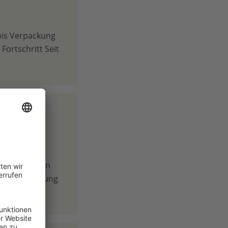
 bis Verpackung
Fortschritt Seit
ine
tionalpark in
ende Bedeutung