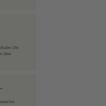
lobales UN-
en über
 …
eiterhin