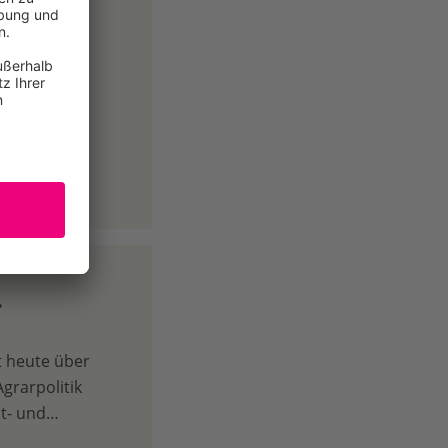
69 getöteten
icht einem
 1028…
…
 heute über
grarpolitik
lt- und…