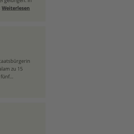
l gelungen. In
…
Weiterlesen
Staatsbürgerin
alam zu 15
 fünf…