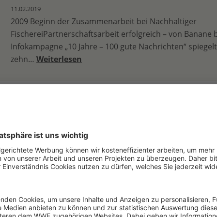
11.02.2019
2009 Beginn der Zusammenarbeit bei Nachhaltiger
FischereiPartnerschaftsarbeit erfolgreich – von Banane
Infokampagne „10 Jahre – 100 gute Nachrichten“ spiegelt 
zehn…
Weiterlesen
Zensus im Salonga Nationalpark zählt 15.000 …
13.02.2019
Berlin: Gute Nachrichten zum Welt-Bonobo-Tag (14.2.): E
großangelegte dreijährige Wildtierzählung im Salonga Na
der Demokratischen Republik Kongo hat die herausrag
des…
Weiterlesen