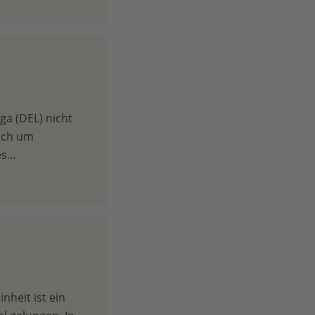
ga (DEL) nicht
eich um
es…
nheit ist ein