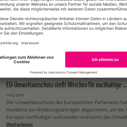
Südafrika: Wilderei auf Nashörner verringert sich …
14.02.2019
Berlin: In Südafrika hat die Wilderei auf Nashörner mit 7
Tieren im letzten Jahr spürbar abgenommen. Das entspr
Rückgang von 25 Prozent im Vergleich zu 2017, als noch
Weiterlesen
EU-Umweltausschuss stellt Weichen für nachhaltige 
14.02.2019
Der Umweltausschuss des Europäischen Parlaments hat
Hunderte von Änderungsanträgen abgestimmt, um die A
Europas nachhaltiger aufzustellen und somit den Umwe
Weiterlesen