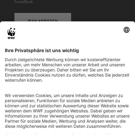
SozialBank
IBAN KOPIEREN
QR-CODE FÜR BANKING-APP
WWF Deutschland
Reinhardtstr. 18
10117 Berlin
Tel.: 030-311 777 700
Ihre Spende kann steuerlich geltend gemacht werden
Registriert als Stiftung WWF Deutschland, Senatsverwaltung für
Justiz Berlin, Az: 3416/976/2
Umsatzsteuer-Identifikationsnummer: DE 114236103
Freistellungsbescheid: Als gemeinnützige Körperschaft befreit