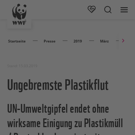
Startseite
Presse
2019
März
Unge
Stand: 15.03.2019
Ungebremste Plastikflut
UN-Umweltgipfel endet ohne
wirksame Einigung zu Plastikmüll