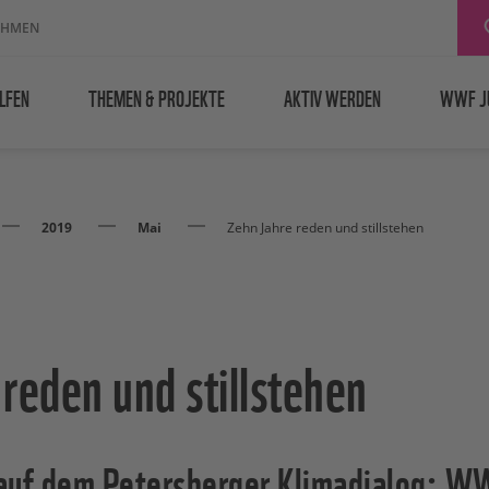
EHMEN
LFEN
THEMEN & PROJEKTE
AKTIV WERDEN
WWF J
2019
Mai
Zehn Jahre reden und stillstehen
reden und stillstehen
auf dem Petersberger Klimadialog: W