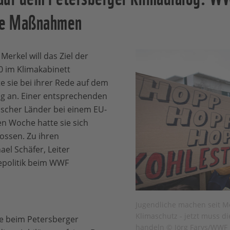
ete Maßnahmen
erkel will das Ziel der
0 im Klimakabinett
e sie bei ihrer Rede auf dem
og an. Einer entsprechenden
äischer Länder bei einem EU-
en Woche hatte sie sich
ossen. Zu ihren
el Schäfer, Leiter
epolitik beim WWF
Jugendliche machen seit M
Klimaschutz - jetzt muss d
te beim Petersberger
handeln © Jörg Farys/WWF