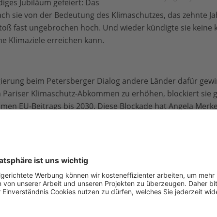
iges Jubiläum gefeiert: Das
rach sie von der Bedeutung des Klimaschutzes, das zehnte Ja
oß fast ungebrochen hoch. Und wieder kündigte sie kein
ne Klimaziele erreichen kann.
erung beim Petersberger Dialog andere Länder dafür gewinn
 Pariser Klimaschutz-Abkommen zu erhöhen, blockiert sie gl
en EU-Beitrags bis 2030. Diese Blockade hat Angela Merkel
gte sie an, das Klimakabinett werde sich mit der Frage au
m Jahr 2050 erreicht werden könnte. Ein Schritt auf diesem 
mission endlich gesetzlich festzuzurren und umzusetzen, 
 auf den Weg zu bringen. Letzteres hat Angela Merkel nun
eiterhin von ihrer eigenen Partei und der CSU blockiert wir
t, die Regierungen sollten den Druck der Demonstrationen