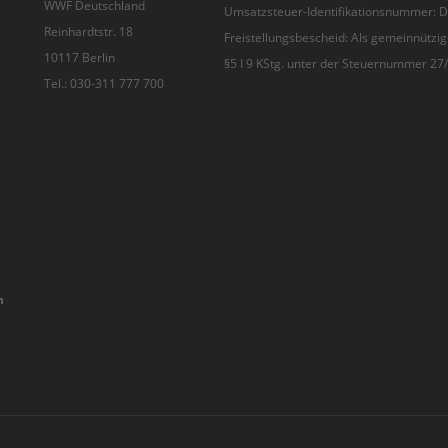
WWF Deutschland
Umsatzsteuer-Identifikationsnummer:
Reinhardtstr. 18
Freistellungsbescheid: Als gemeinnützig
10117 Berlin
§5 I 9 KStg. unter der Steuernummer 2
Tel.: 030-311 777 700
n