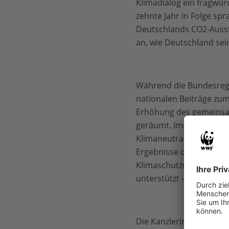
Klimadialog ein fragwürd
zehnte Jahr in Folge sp
Deutschlands CO2-Ausst
an, wie Deutschland sei
Während die Bundesregi
nationalen Beiträge zum
Erhöhung des gemeinsam
geräumt. Immerhin kündi
Klimaneutralität bis zu
Ergebnisse der Kohlekom
Klimaschutzrahmengesetz
unterstützt – was aber w
Die Kanzlerin hat gesag