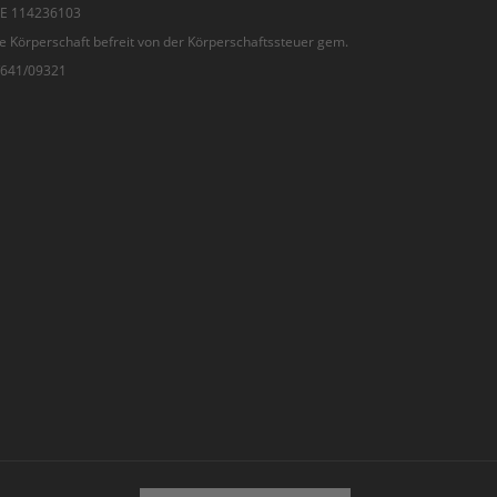
 DE 114236103
e Körperschaft befreit von der Körperschaftssteuer gem.
7/641/09321