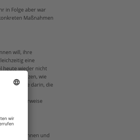
hr in Folge aber war
e konkreten Maßnahmen
en will, ihre
eichzeitig eine
 heute wieder nicht
seinandersetzen, wie
Weg bestünde darin, die
und ein
 erfreulicherweise
d.
 von Schülerinnen und