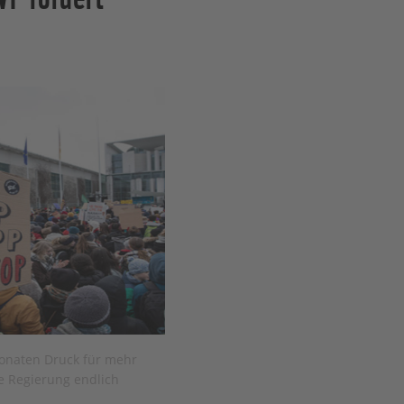
onaten Druck für mehr
ie Regierung endlich