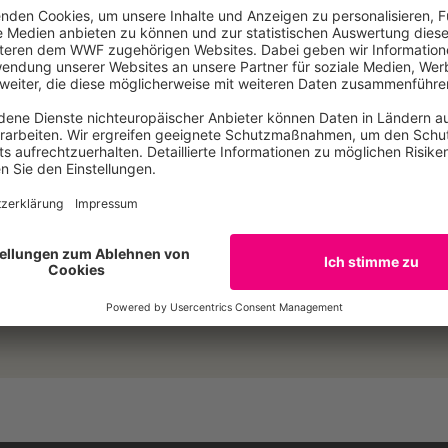
aschutz aufnehmen und in Handeln umsetzen. Da bleibt nur 
n, bringen Sie endlich ein umfassendes Klimaschutz-Gesetz
n 40-Prozent-Reduktionsziel schnellstmöglich und das Klima
tung für den internationalen Klimaschutz, die Sie anerkann
E-Mail