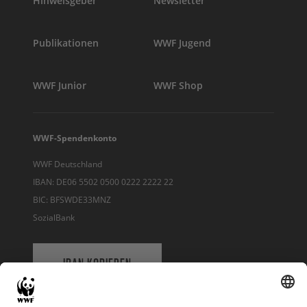
Hinweisgeber
Newsletter
Publikationen
WWF Jugend
WWF Junior
WWF Shop
WWF-Spendenkonto
WWF Deutschland
IBAN: DE06 5502 0500 0222 2222 22
BIC: BFSWDE33MNZ
SozialBank
IBAN KOPIEREN