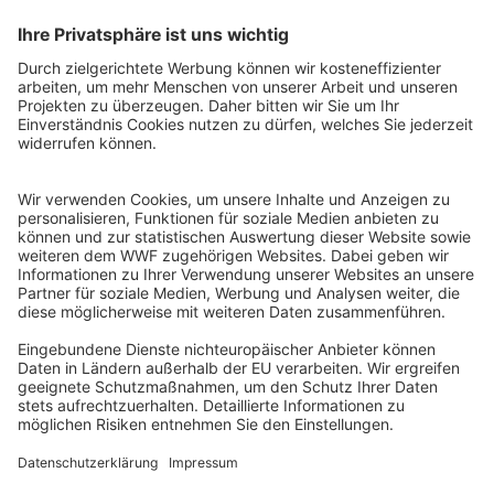
QR-CODE FÜR BANKING-APP
WWF Deutschland
Reinhardtstr. 18
10117 Berlin
Tel.: 030-311 777 700
Ihre Spende kann steuerlich geltend gemacht werden
Registriert als Stiftung WWF Deutschland, Senatsverwaltung für
Justiz Berlin, Az: 3416/976/2
Umsatzsteuer-Identifikationsnummer: DE 114236103
Freistellungsbescheid: Als gemeinnützige Körperschaft befreit
von der Körperschaftssteuer gem. §5 I 9 KStg. unter der
Steuernummer 27/641/09321
© WWF Deutschland 2026