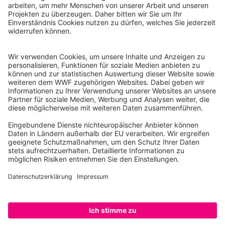
WWF Deutschland
Reinhardtstr. 18
10117 Berlin
Tel.: 030-311 777 700
Ihre Spende kann steuerlich geltend gemacht werden
Registriert als Stiftung WWF Deutschland, Senatsverwaltung für
Justiz Berlin, Az: 3416/976/2
Umsatzsteuer-Identifikationsnummer: DE 114236103
Freistellungsbescheid: Als gemeinnützige Körperschaft befreit
von der Körperschaftssteuer gem. §5 I 9 KStg. unter der
Steuernummer 27/641/09321
© WWF Deutschland 2026