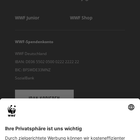
WWF Junior
WWF Shop
WWF-Spendenkonto
WWF Deutschland
IBAN: DE06 5502 0500 0222 2222 22
BIC: BFSWDE33MNZ
SozialBank
IBAN KOPIEREN
QR-CODE FÜR BANKING-APP