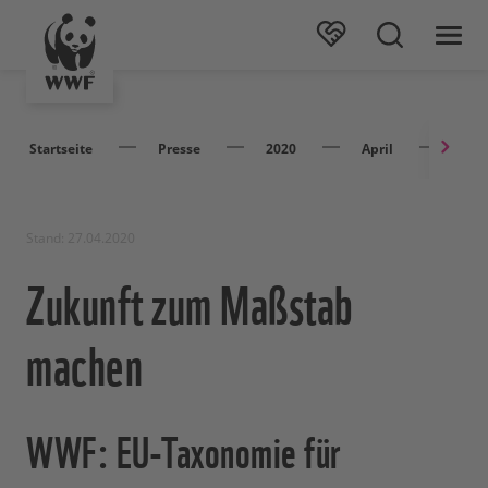
Startseite
Presse
2020
April
Zuku
Stand: 27.04.2020
Zukunft zum Maßstab
machen
WWF: EU-Taxonomie für