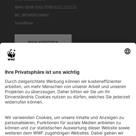
IBAN: DE06 5502 0500 0222 2222 22
BIC: BFSWDE33MNZ
SozialBank
IBAN KOPIEREN
QR-CODE FÜR BANKING-APP
WWF Deutschland
Reinhardtstr. 18
10117 Berlin
Tel.: 030-311 777 700
Ihre Spende kann steuerlich geltend gemacht werden
Registriert als Stiftung WWF Deutschland, Senatsverwaltung für