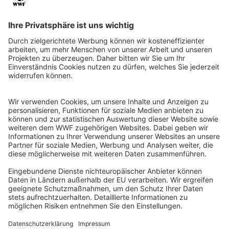
QR-CODE FÜR BANKING-APP
WWF Deutschland
Reinhardtstr. 18
10117 Berlin
Tel.: 030-311 777 700
Ihre Spende kann steuerlich geltend gemacht werden
Registriert als Stiftung WWF Deutschland, Senatsverwaltung für
Justiz Berlin, Az: 3416/976/2
Umsatzsteuer-Identifikationsnummer: DE 114236103
Freistellungsbescheid: Als gemeinnützige Körperschaft befreit
von der Körperschaftssteuer gem. §5 I 9 KStg. unter der
Steuernummer 27/641/09321
© WWF Deutschland 2026