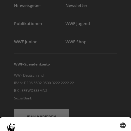
Hinweisgeber
Newsletter
Publikationen
WWF Jugend
WWF Junior
WWF Shop
WWF-Spendenkonto
WWF Deutschland
IBAN: DE06 5502 0500 0222 2222 22
BIC: BFSWDE33MNZ
SozialBank
IBAN KOPIEREN